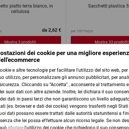
tto piatto terra bianco, in
Sacchetti plastica 
cellulosa
da
2,62 €
o
per 100 Pezzo
Mostra 3 prodotti
Mostra 33 prodotti