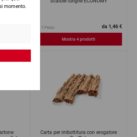
ggio tesa®
Scatole lunghe ECONOMY
da
3,23 €
da
1,46 €
per 1 Pezzo
Mostra 4 prodotti
artone
Carta per imbottitura con erogatore