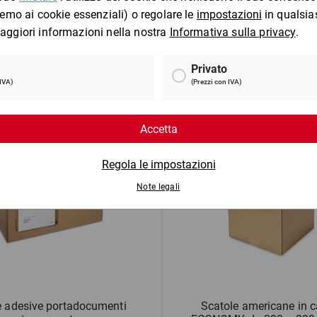
rba da imballaggio terra in
Nastro adesivo da imballa
rotolo
basic (PP)
da 25,05 €
da
24,39 €
per 1 Pezzo
Mostra 2 prodotti
e adesive portadocumenti
Scatole americane in c