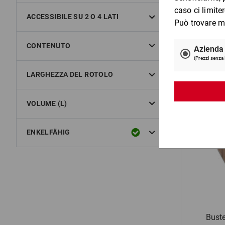
Carta e
ACCESSIBILE SU 2 O 4 LATI
CONTENUTO
per 1 Pezzo
LARGHEZZA DEL ROTOLO
VOLUME (L)
ENKELFÄHIG
Bust