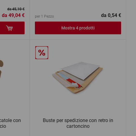
da 45,10 €
da
49,04 €
da
0,54 €
per 1 Pezzo
Mostra 4 prodotti
catole con
Buste per spedizione con retro in
cio
cartoncino