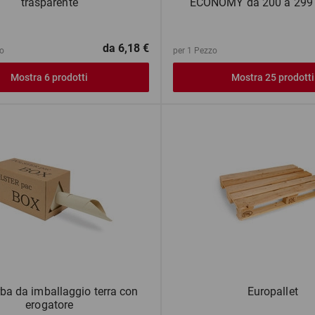
trasparente
ECONOMY da 200 a 299 
da
6,18 €
o
per 1 Pezzo
Mostra 6 prodotti
Mostra 25 prodotti
rba da imballaggio terra con
Europallet
erogatore