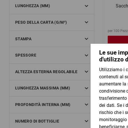
Sacche
LUNGHEZZA (MM)
PESO DELLA CARTA (G/M²)
per 100 Pezz
STAMPA
SPESSORE
ALTEZZA ESTERNA REGOLABILE
LUNGHEZZA MASSIMA (MM)
PROFONDITÀ INTERNA (MM)
NUMERO DI BOTTIGLIE