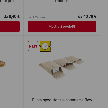
mm (lu)
PadPak
da
0,40 €
da
40,78 €
per 1 Cartone
Mostra 2 prodotti
Busta spedizione e-commerce flow