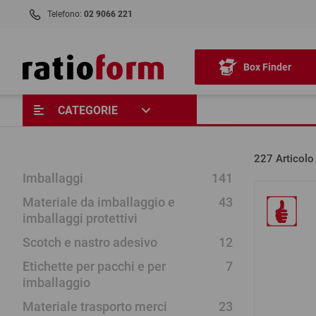
Telefono:
02 9066 221
Box Finder
CATEGORIE
227
Articolo
Imballaggi
141
Materiale da imballaggio e
43
imballaggi protettivi
Scotch e nastro adesivo
12
Etichette per pacchi e per
7
imballaggio
Materiale trasporto merci
23