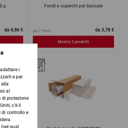
50 µ
Fondi e coperchi per bancale
da
0,86 €
da
3,78 €
per 1 Pezzo
Mostra 2 prodotti