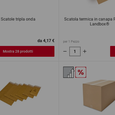
Scatole tripla onda
Scatola termica in canapa P
Landbox®
da
4,17 €
per 1 Pezzo
Mostra 28 prodotti