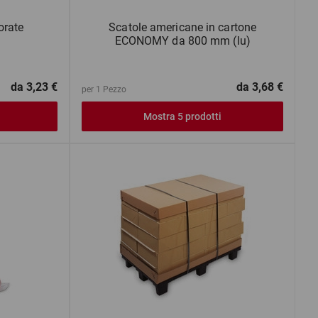
orate
Scatole americane in cartone
ECONOMY da 800 mm (lu)
da
3,23 €
da
3,68 €
per 1 Pezzo
Mostra 5 prodotti