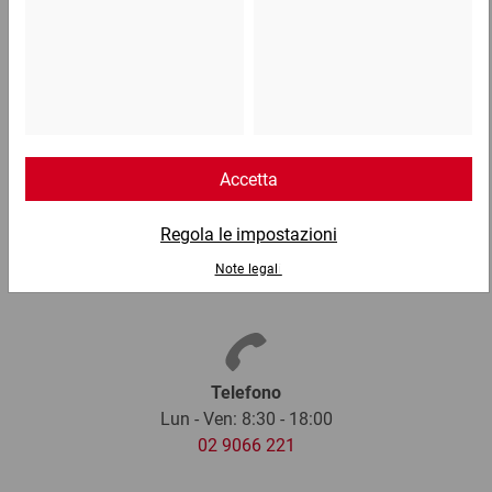
Ogni cassa in legno può considerarsi un prodotto
ecosostenibile e riciclabile. Nella loro fabbricazione,
infatti, c'è un'attenzione particolare nel non danneggiare
l'ambiente e nell'offrire comunque un prodotto di qualità
ed efficiente.
Le casse di legno ratioform possono essere utilizzate
anche per il trasporto di merci pericolose via terra, mare
e aria in assoluta sicurezza, in quanto le chiusure sono
in acciaio zincato.
Telefono
Lun - Ven: 8:30 - 18:00
02 9066 221