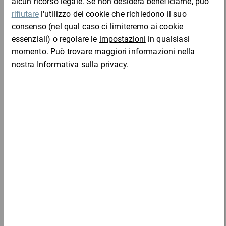
131,45 €
per 1 Pezzo
Mostra 3 prodotti
Casse di legno a incastro con travetti ECONOMY
89,38 €
per 1 Pezzo