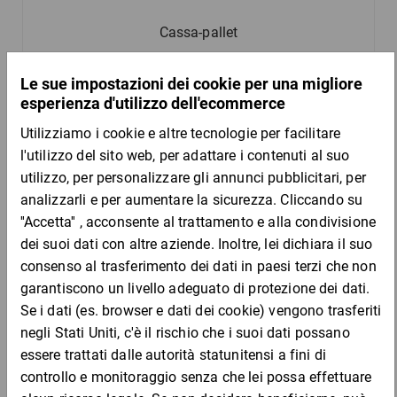
Cassa-pallet
46,80 €
per 1 Pezzo
Mostra 5 prodotti
Casse di legno con travetti