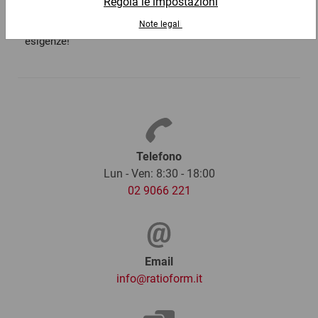
ricco assortimento il nastro di carta e il materiale da
imballaggio coordinato che meglio si addicono alle tue
esigenze!
Telefono
Lun - Ven: 8:30 - 18:00
02 9066 221
Email
info@ratioform.it