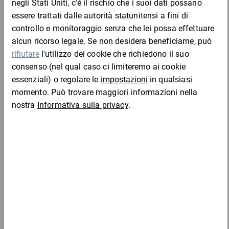
4,63 €
per 1 Pezzo
Mostra 4 prodotti
Nastro adesivo e-commerce con filo naturale, terra
5,58 €
per 1 Pezzo