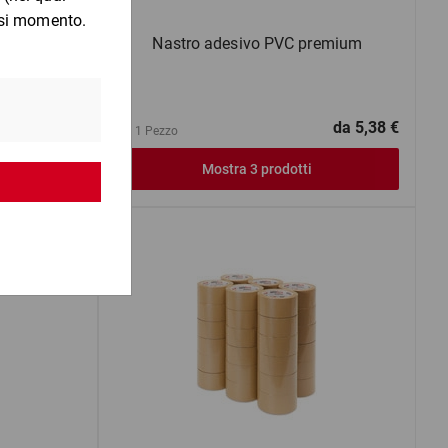
essionale
Nastro adesivo PVC premium
da
4,65 €
da
5,38 €
per 1 Pezzo
Mostra 3 prodotti