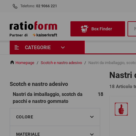
Telefono:
02 9066 221
Box Finder
CATEGORIE
Homepage
/
Scotch e nastro adesivo
/
Nastri da imballaggio, sco
Nastri
Scotch e nastro adesivo
18
Articolo t
Nastri da imballaggio, scotch da
18
pacchi e nastro gommato
COLORE
MATERIALE