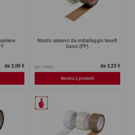
ropilene
Nastro adesivo da imballaggio tesa®
MY
basic (PP)
da
2,00 €
da
3,23 €
per 1 Pezzo
Mostra 2 prodotti