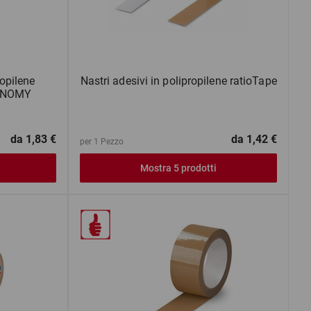
ropilene
Nastri adesivi in polipropilene ratioTape
CONOMY
da
1,83 €
da
1,42 €
per 1 Pezzo
Mostra 5 prodotti