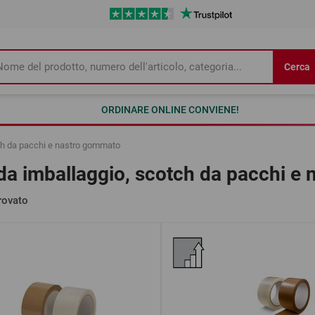
Cerca
ORDINARE ONLINE CONVIENE!
tch da pacchi e nastro gommato
 da imballaggio, scotch da pacchi e
rovato