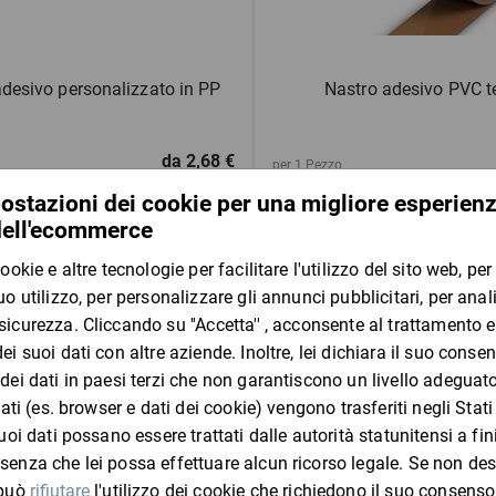
adesivo personalizzato in PP
Nastro adesivo PVC 
da
2,68 €
per 1 Pezzo
Mostra 2 prodotti
Mostra 2 prodotti