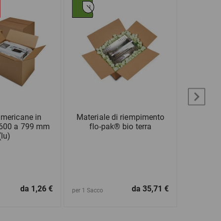
americane in
Materiale di riempimento
Scat
 600 a 799 mm
flo-pak® bio terra
(lu)
da
1,26 €
da
35,71 €
per 1 Sacco
per 1 Pezzo