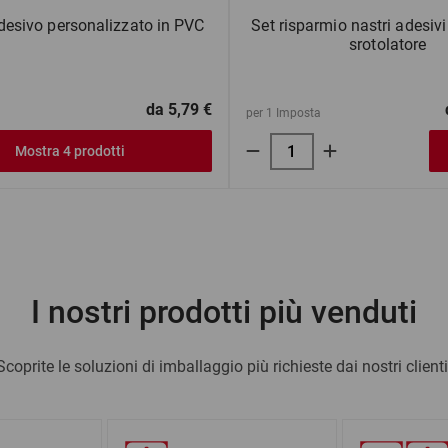
desivo personalizzato in PVC
Set risparmio nastri adesiv
srotolatore
da
5,79 €
per 1 Imposta
Mostra 4 prodotti
I nostri prodotti più venduti
Scoprite le soluzioni di imballaggio più richieste dai nostri clienti