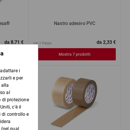
tesa®
Nastro adesivo PVC
da
8,71 €
da
2,33 €
per 1 Pezzo
Mostra 7 prodotti