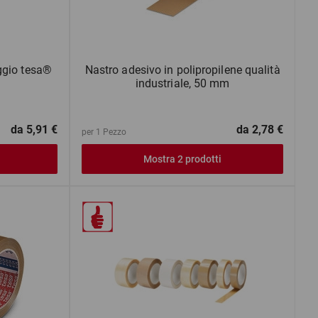
ggio tesa®
Nastro adesivo in polipropilene qualità
industriale, 50 mm
da
5,91 €
da
2,78 €
per 1 Pezzo
Mostra 2 prodotti