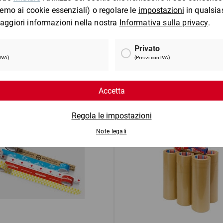
adesivo da imballaggio TOP
Nastro adesivo PVC prof
(PP)
da
3,03 €
per 1 Pezzo
Mostra 2 prodotti
Mostra 2 prodotti