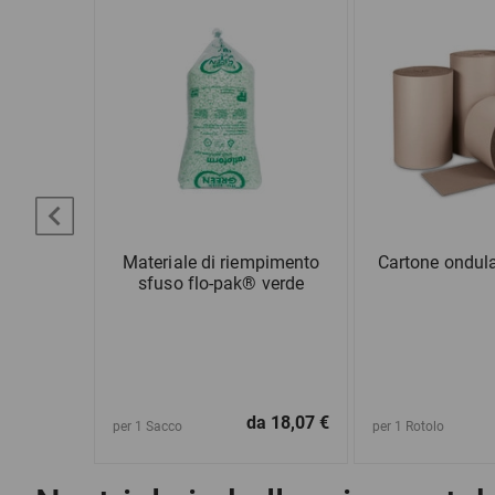
enti con
Materiale di riempimento
Cartone ondula
ssione
sfuso flo-pak® verde
da
1,12 €
da
18,07 €
per 1 Sacco
per 1 Rotolo