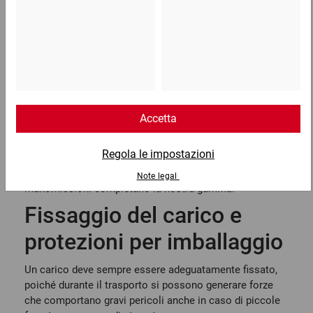
con un paio clic.
Durante il carico e il trasporto, le merci devono essere
protette da molti punti di vista. È inoltre necessario
proteggere adeguatamente la spedizione da
furti e
manomissioni, oltre che dall’umidità
.
Nel nostro negozio si trovano i prodotti giusti per
fissare i carichi, stabilizzare i pallet e varie soluzioni di
imballaggio
per la protezione dalla polvere e
dall’umidità. Non va nemmeno trascurata la giusta
protezione dei bordi
durante il trasporto. Indicatori per il
trasporto e
sigilli di sicurezza
per la protezione da furti e
manomissioni completano la nostra gamma.
Fissaggio del carico e
protezioni per imballaggio
Un carico deve sempre essere adeguatamente fissato,
poiché durante il trasporto si possono generare forze
che comportano gravi pericoli anche in caso di piccole