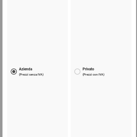
I nostri prodotti più venduti
Scoprite le soluzioni di imballaggio più richieste dai
nostri clienti!
ura a
Materiale di riempimento sfuso flo-