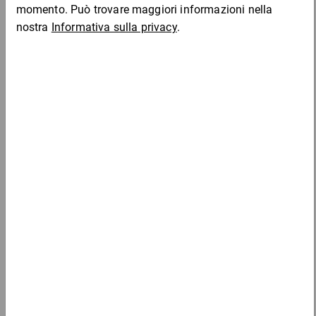
Nastro adesivo da imballaggio tesa® basic (PVC)
5,91 €
per 1 Pezzo
Mostra 2 prodotti