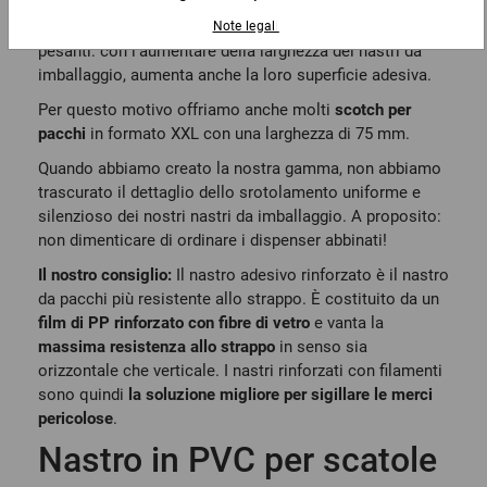
sigillarla con un
nastro in pvc o con un nastro adesivo
rinforzato
. Questo vale soprattutto per le scatole
pesanti: con l’aumentare della larghezza dei nastri da
imballaggio, aumenta anche la loro superficie adesiva.
Per questo motivo offriamo anche molti
scotch per
pacchi
in formato XXL con una larghezza di 75 mm.
Quando abbiamo creato la nostra gamma, non abbiamo
trascurato il dettaglio dello srotolamento uniforme e
silenzioso dei nostri nastri da imballaggio. A proposito:
non dimenticare di ordinare i
dispenser
abbinati!
Il nostro consiglio:
Il
nastro adesivo rinforzato
è il nastro
da pacchi più resistente allo strappo. È costituito da un
film di PP rinforzato con fibre di vetro
e vanta la
massima resistenza allo strappo
in senso sia
orizzontale che verticale. I nastri rinforzati con filamenti
sono quindi
la soluzione migliore per sigillare le merci
pericolose
.
Nastro in PVC per scatole