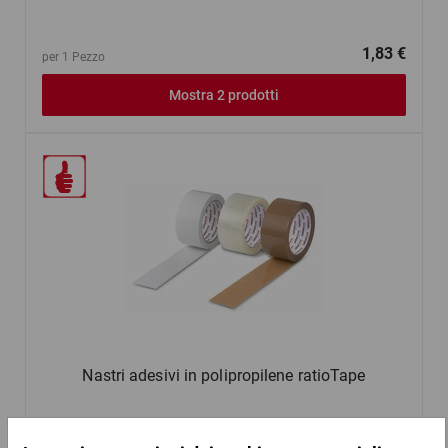
1,83 €
per 1 Pezzo
Mostra 2 prodotti
Nastri adesivi in polipropilene ratioTape
1,42 €
per 1 Pezzo