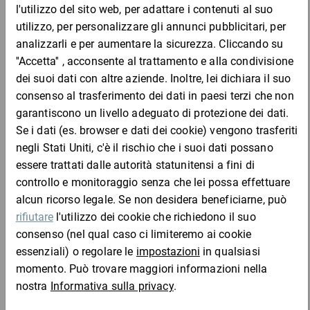
Cartello a bandiera antincendio “Estintore”
44,25 €
per 1 Pezzo