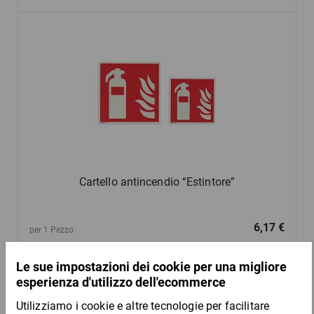
Cartello antincendio “Estintore”
6,17 €
per 1 Pezzo
Mostra 5 prodotti