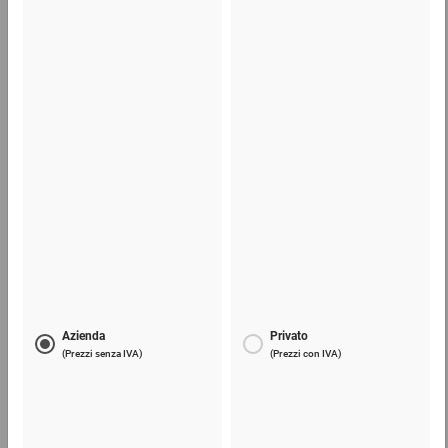
Mostra 22 prodotti
Tavolo da imballo 1000
624,05 €
per 1 Pezzo
Mostra 3 prodotti