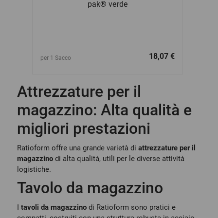
pak® verde
1,12 €
18,07 €
per 1 Sacco
per 1 Rot
Attrezzature per il
magazzino: Alta qualità e
migliori prestazioni
Ratioform offre una grande varietà di
attrezzature per il
magazzino
di alta qualità, utili per le diverse attività
logistiche.
Tavolo da magazzino
I
tavoli da magazzino
di Ratioform sono pratici e