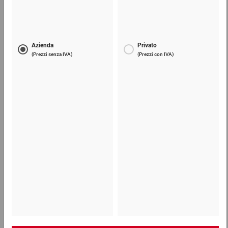
160,50 €
per 1 Pezzo
Lama di ricambio per taglierini e coltelli
6,19 €
per 1 Confezione