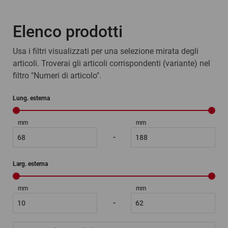
Vantaggi:
Elenco prodotti
in confezioni da 10 pezzi
sovrascrivibili, con pellicola protettiva trasparente
Usa i filtri visualizzati per una selezione mirata degli
articoli. Troverai gli articoli corrispondenti (variante) nel
filtro "Numeri di articolo".
Lung. esterna
mm
mm
-
Larg. esterna
mm
mm
-