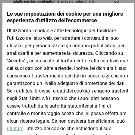
adatto per dim. contenitori
: Si prega di selezionare
Codice prodotto
: Si prega di selezionare
Codice
Aggiungi al
Quantità
Prezzo
Totale
prodotto
carrello
Da 1
Da 3
Da 5
lke101
6,58 €
6,58 €
5,86 €
5,50 
per 1 Confezione
Da 1
Da 3
Da 5
lke102
7,20 €
7,20 €
6,93 €
6,72 
per 1 Confezione