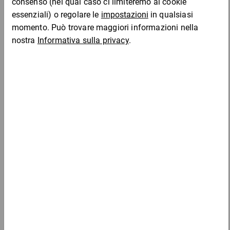
Da 1
Da 3
Da 5
lke103
6,32 €
6,32 €
6,00 €
5,77 
per 1 Confezione
Da 1
Da 3
Da 5
lke104
8,99 €
8,99 €
8,45 €
8,15 
per 1 Confezione
Da 1
Da 3
Da 5
lke105
10,38 €
10,38 €
9,88 €
9,55 
per 1 Confezione
Aggiungi al carrello