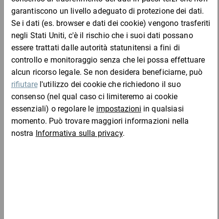
Da 1
fhs1
62,68 €
62,68 €
per 1 Pezzo
Campione
Aggiungi al carrello
Chi ha acquistato questo articolo ha acquistato
anche