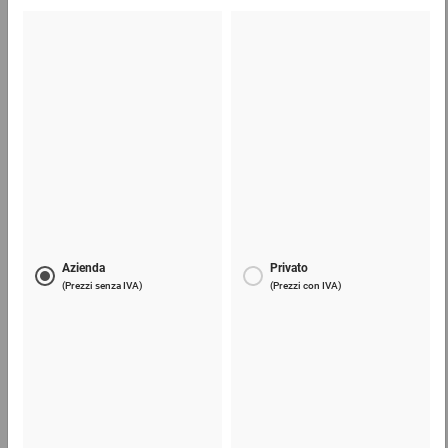
Lama di ricambio per taglierini e coltelli
6,19 €
per 1 Confezione