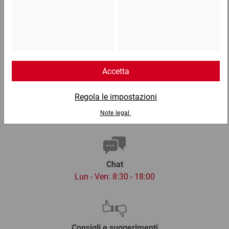
Telefono
Lun - Ven: 8:30 - 18:00
02 9066 221
Email
info@ratioform.it
Chat
Lun - Ven: 8:30 - 18:00
Consigli e suggerimenti