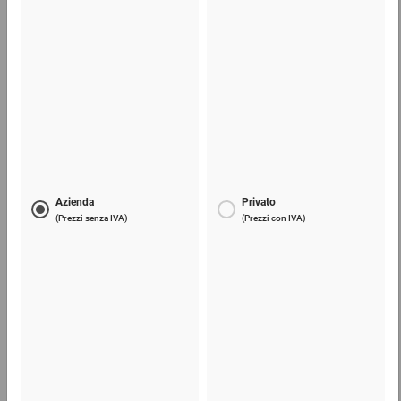
I nostri prodotti più venduti
Scoprite le soluzioni di imballaggio più richieste dai
nostri clienti!
ura a
Materiale di riempimento sfuso flo-