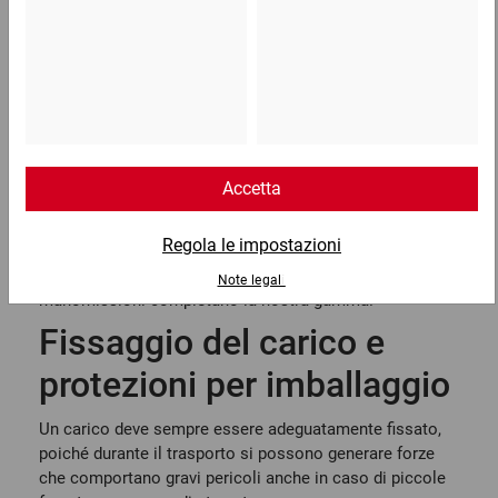
con un paio clic.
Durante il carico e il trasporto, le merci devono essere
protette da molti punti di vista. È inoltre necessario
proteggere adeguatamente la spedizione da
furti e
manomissioni, oltre che dall’umidità
.
Nel nostro negozio si trovano i prodotti giusti per
fissare i carichi, stabilizzare i pallet e varie soluzioni di
imballaggio
per la protezione dalla polvere e
dall’umidità. Non va nemmeno trascurata la giusta
protezione dei bordi
durante il trasporto. Indicatori per il
trasporto e
sigilli di sicurezza
per la protezione da furti e
manomissioni completano la nostra gamma.
Fissaggio del carico e
protezioni per imballaggio
Un carico deve sempre essere adeguatamente fissato,
poiché durante il trasporto si possono generare forze
che comportano gravi pericoli anche in caso di piccole