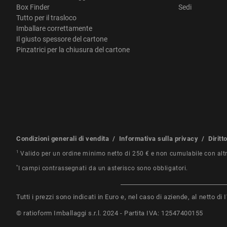
Box Finder
Sedi
Tutto per il trasloco
Imballare correttamente
Il giusto spessore del cartone
Pinzatrici per la chiusura del cartone
Condizioni generali di vendita
/
Informativa sulla privacy
/
Diritt
1
Valido per un ordine minimo netto di 250 € e non cumulabile con alt
*
I campi contrassegnati da un asterisco sono obbligatori.
Tutti i prezzi sono indicati in Euro e, nel caso di aziende, al netto d
© ratioform Imballaggi s.r.l. 2024 - Partita IVA: 12547400155