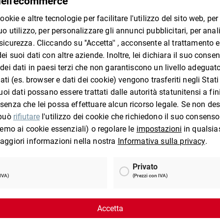
Da 
250x353
C4
107
73,3
per 100
he
I clienti che hanno visto questo prodotto han