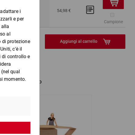
75
Da 300
100
54,98 €
0 €
68,84 €
 Pezzo
Campione
Aggiungi al carrello
no anche comprato