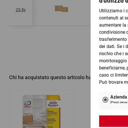
240x340
23-5v
Chi ha acquistato questo articolo ha acquistato anc