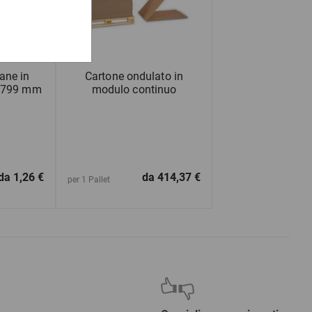
ane in
Cartone ondulato in
a 799 mm
modulo continuo
da
1,26 €
da
414,37 €
per 1 Pallet