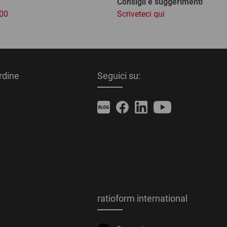
Consigli e suggerimenti
:00
Scriveteci qui
ordine
Seguici su:
ratioform international