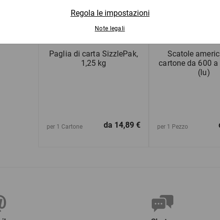
Paglia di carta SizzlePak,
Scatole americ
1,25 kg
cartone da 600 
(lu)
da
14,89 €
per 1 Cartone
per 1 Pezzo