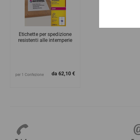
Etichette per spedizione
resistenti alle intemperie
da
62,10 €
per 1 Confezione