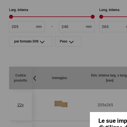
Larg. interna
Lung. interna
-
mm
mm
per formato DIN
Peso
Codice
Dim. interne larg. x lung
Immagine
prodotto
[mm]
205x265
22v