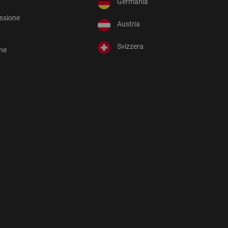
Germania
essione
Austria
Svizzera
one