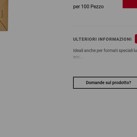
per 100 Pezzo
ULTERIORI INFORMAZIONI
Ideali anche per formati speciali lun
ecc…
Vantaggi:
richiudibili e quindi adatte anch
Materiale:
cartoncino
Domande sul prodotto?