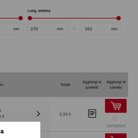
Lung. esterna
-
mm
mm
mm
Aggiungi ai
Aggiungi al
zo
Totale
preferiti
carrello
1
Da 300
100
0,59 €
3 €
55,31 €
 Pezzo
Campione