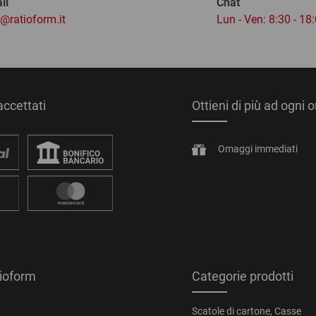
il
Chat
o@ratioform.it
Lun - Ven: 8:30 - 18
ccettati
Ottieni di più ad ogni 
Omaggi immediati
tioform
Categorie prodotti
Scatole di cartone, Casse