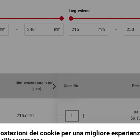
Larg. esterna
-
-
mm
mm
mm
.
Dim. esterne larg. x lung.
Quantità
Prez
[mm]
Da 
215x270
B5+
71
59,1
per 100