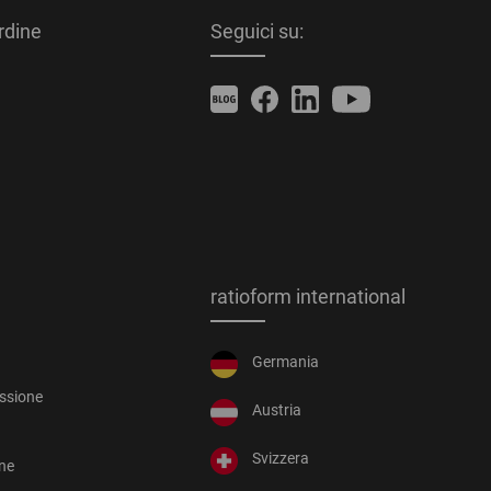
ordine
Seguici su:
ratioform international
Germania
essione
Austria
Svizzera
one