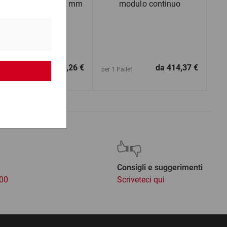
rtone da 600 a 799 mm
modulo continuo
(lu)
da
1,26 €
da
414,37 €
1 Pezzo
per 1 Pallet
Consigli e suggerimenti
:00
Scriveteci qui