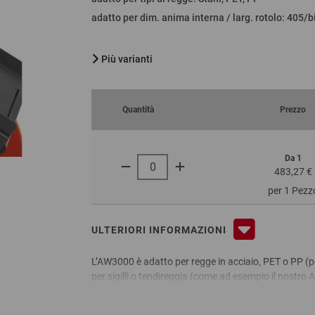
adatto per dim. anima interna / larg. rotolo
:
405/bi
Più varianti
Quantità
Prezzo
Da 1
483,27 €
per 1 Pezz
ULTERIORI INFORMAZIONI
L’AW3000 è adatto per regge in acciaio, PET o PP (pe
per sigilli o tendireggia (come ad esempio il nostro 