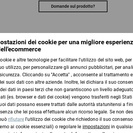
Vantaggi:
Domande sul prodotto?
mobile e dotato di pratico sistema di fermo per 
utilizzabile anche per rotoli pesanti
Materiale:
metallo
I clienti che hanno visto questo
Paglia di carta SizzlePak,