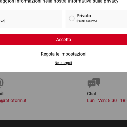
1,25 kg
ca
2 €
da
14,89 €
per 1 Cartone
per 
il
Chat
o@ratioform.it
Lun - Ven: 8:30 - 18