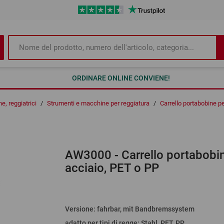
ORDINARE ONLINE CONVIENE!
e, reggiatrici
/
Strumenti e macchine per reggiatura
/
Carrello portabobine 
AW3000
- Carrello portabob
acciaio, PET o PP
Versione
:
fahrbar, mit Bandbremssystem
adatto per tipi di regge
:
Stahl, PET, PP