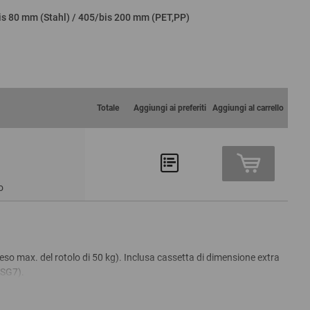
s 80 mm (Stahl) / 405/bis 200 mm (PET,PP)
Totale
Aggiungi ai preferiti
Aggiungi al carrello
o
so max. del rotolo di 50 kg). Inclusa cassetta di dimensione extra
ASG7).