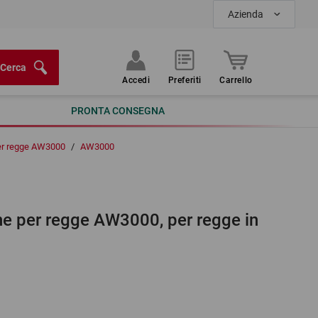
Azienda
Cerca
Accedi
Preferiti
Carrello
PRONTA CONSEGNA
per regge AW3000
/
AW3000
ine per regge AW3000, per regge in