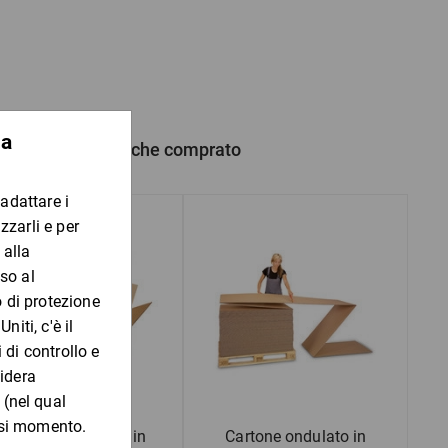
regge
 prodotto hanno anche comprato
Scatole americane in
Cartone ondulato in