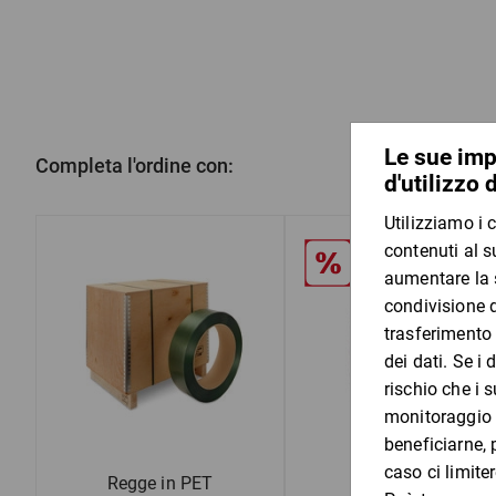
Completa l'ordine con:
Regge in PET
Regge in PP