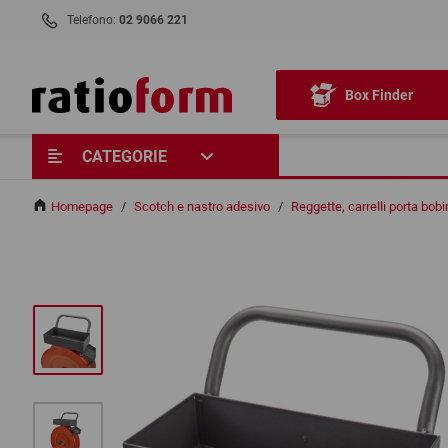
Telefono:
02 9066 221
Box Finder
CATEGORIE
Homepage
/
Scotch e nastro adesivo
/
Reggette, carrelli porta bobin