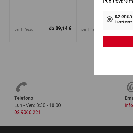
da
89,14 €
da
22,8
per 1 Pezzo
per 1 Pezzo
Telefono
Ema
Lun - Ven: 8:30 - 18:00
inf
02 9066 221