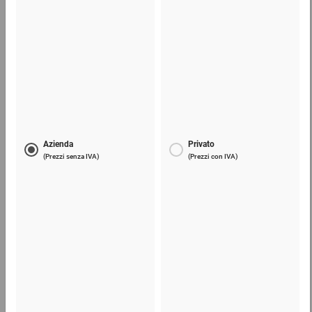
Scatole americane in cartone da 400 a 449 mm
(lu)
da 1,59 €
0,51 €
per 1 Pezzo
Telefono
Lun - Ven: 8:30 - 18:00