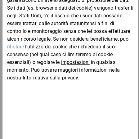
Campione
Aggiungi al carrello
Chi ha acquistato questo articolo ha acquistato
anche