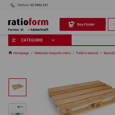
Telefono:
02 9066 221
Box Finder
CATEGORIE
Homepage
/
Materiale trasporto merci
/
Pallet e bancali
/
Bancali 