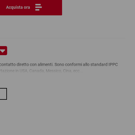
Acquista ora
al contatto diretto con alimenti. Sono conformi allo standard IPPC
ortazione in USA, Canada, Messico, Cina, ecc...
l mercato
rmativa UIC 435-2
nei per l''esportazione
te di scambiare i pallet in modo sicuro in tutto il mondo