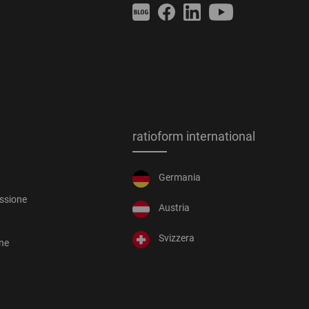
ratioform international
Germania
essione
Austria
Svizzera
one