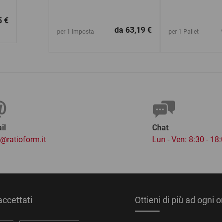
5 €
da
63,19 €
per 1 Imposta
per 1 Pallet
il
Chat
o@ratioform.it
Lun - Ven: 8:30 - 18
ccettati
Ottieni di più ad ogni 