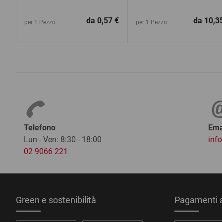
da
0,57 €
da
10,3
per 1 Pezzo
per 1 Pezzo
Telefono
Ema
Lun - Ven: 8:30 - 18:00
inf
02 9066 221
Green e sostenibilità
Pagamenti a