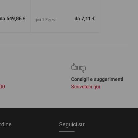
da
549,86 €
da
7,11 €
per 1 Pezzo
Consigli e suggerimenti
:00
Scriveteci qui
ordine
Seguici su: