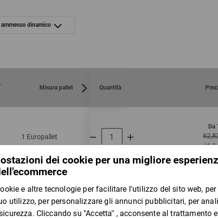
legno massiccio, standard IPP
o ammesso dinamico
t.
Misura pallet
Quantità
Prez
Da 
62,8
1 Europallet
25
4100
49,0
per 1 