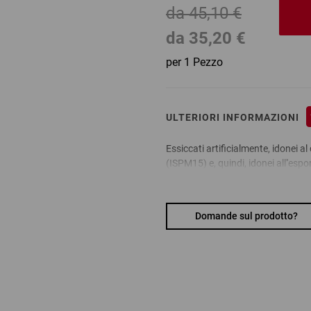
da 45,10 €
da
35,20 €
per 1 Pezzo
ULTERIORI INFORMAZIONI
Essiccati artificialmente, idonei 
(ISPM15) e, quindi, idonei all''esp
Vantaggi:
Domande sul prodotto?
la migliore qualità presente su
prodotti in conformità alla no
adatti per scaffalature alte, ido
marchio di qualità Epal: consen
inforcabili sui 4 lati
Materiale: