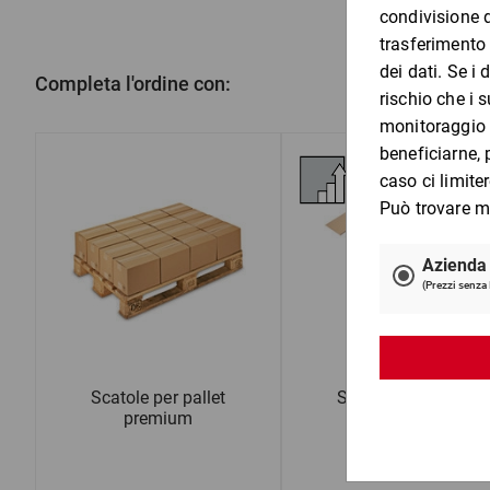
Completa l'ordine con:
Scatole per pallet
Scatole per pallet
premium
ECONOMY