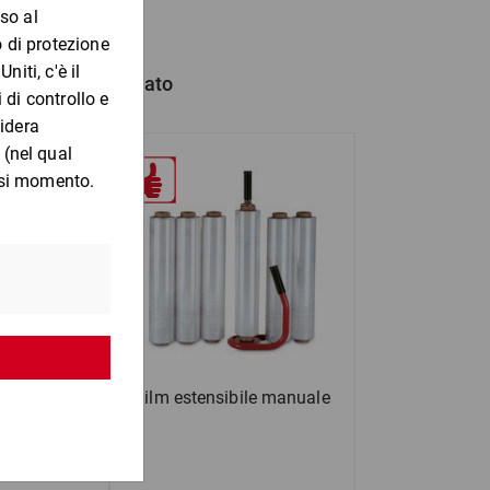
hanno anche comprato
i di cartone
Film estensibile manuale
ero pallet