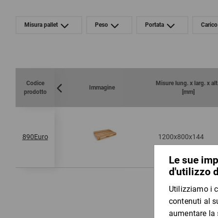
Misura pallet
Peso
Portata
Caric
Codice
Misure lung. x larg. x al
Immagine
prodotto
[mm]
890Euro
1200x800x144