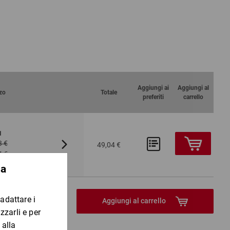
C
Aggiungi ai
Aggiungi al
zo
Totale
preferiti
carrello
1
Da 5
3 €
60,27 €
1150
49,04 €
4 €
47,04 €
Pezzo
Aggiungi al carrello