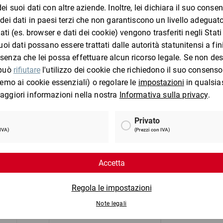
I clienti che hanno visto questo prodotto 
Set risparmio film
Fogli separator
estensibile con manicotti
ondulato, int
di scorrimento