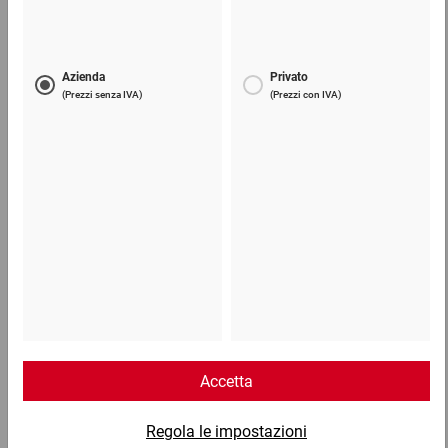
14,89 €
per 1 Cartone
Telefono
Lun - Ven: 8:30 - 18:00
02 9066 221
Email
info@ratioform.it