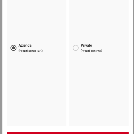
Lama di ricambio per taglierini e coltelli
6,19 €
per 1 Confezione
Telefono
Lun - Ven: 8:30 - 18:00
02 9066 221