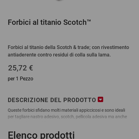
Forbici al titanio Scotch™
Forbici al titanio della Scotch & trade; con rivestimento
antiaderente contro residui di colla sulla lama.
25,72 €
per 1 Pezzo
DESCRIZIONE DEL PRODOTTO
Queste forbici sfidano molti materiali appiccicosi e sono ideali
per tagliare nastro adesivo, scotch, pellicola adesiva ma anche
carta, cartone sottile, ecc.
Vantaggi:
Elenco prodotti