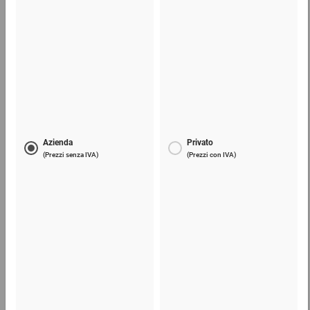
Lama di ricambio per taglierini e coltelli
6,19 €
per 1 Confezione
Telefono
Lun - Ven: 8:30 - 18:00