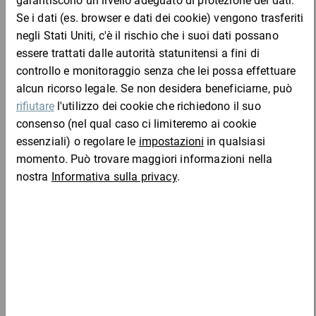
Campione
Aggiungi al carrello
Chi ha acquistato questo articolo ha acquistato
anche