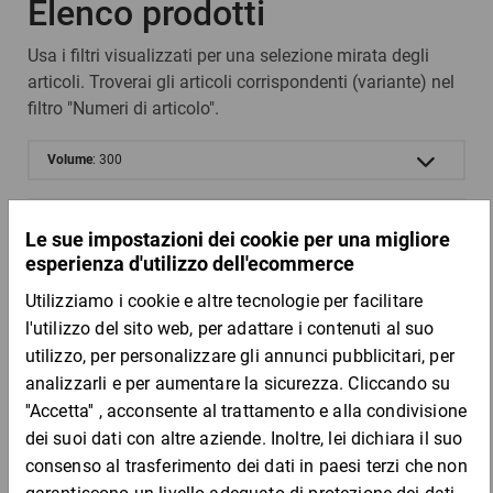
Elenco prodotti
Usa i filtri visualizzati per una selezione mirata degli
articoli. Troverai gli articoli corrispondenti (variante) nel
filtro "Numeri di articolo".
Volume
: 300
Codice prodotto
: KUESP2
Codice
Aggiungi al
Quantità
Prezzo
Totale
prodotto
carrello
Da 5
Da 25
Da 5
KUESP
80,25 €
16,05 €
15,25 €
14,76
2
per 1 Pezzo