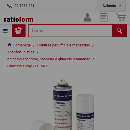
02 9066 221
Homepage
/
Forniture per ufficio e magazzino
/
Antinfortunistica
/
Kit primo soccorso, cassette e ghiaccio istantaneo
/
Ghiaccio spray YPSIMED