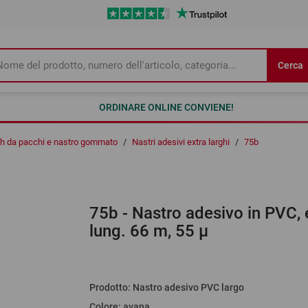
Cerca
ORDINARE ONLINE CONVIENE!
tch da pacchi e nastro gommato
/
Nastri adesivi extra larghi
/
75b
75b
- Nastro adesivo in PVC, e
lung. 66 m, 55 µ
Prodotto
:
Nastro adesivo PVC largo
Colore
:
avana