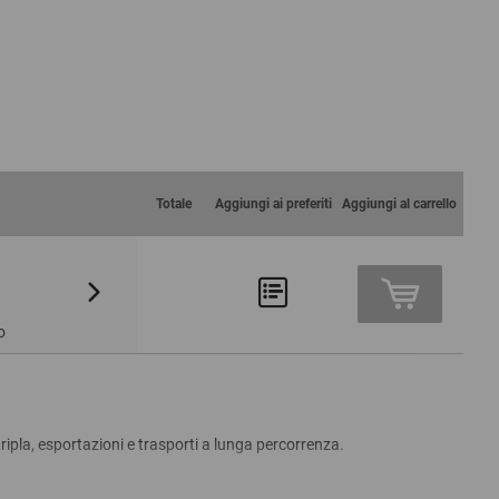
Totale
Aggiungi ai preferiti
Aggiungi al carrello
Da 24
Da 48
8,74 €
8,39 €
o
ripla, esportazioni e trasporti a lunga percorrenza.