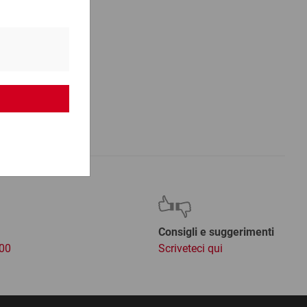
Consigli e suggerimenti
:00
Scriveteci qui