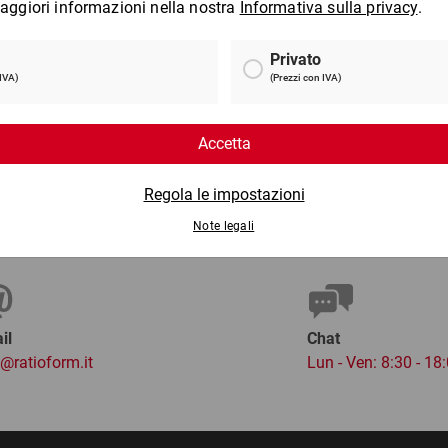
il
Chat
o@ratioform.it
Lun - Ven: 8:30 - 18