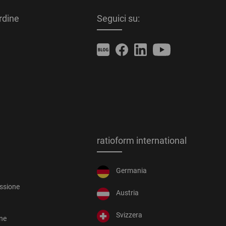
ordine
Seguici su:
ratioform international
Germania
essione
Austria
Svizzera
one