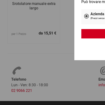
Srotolatore manuale extra
largo
da
15,51 €
per 1 Pezzo
Telefono
Ema
Lun - Ven: 8:30 - 18:00
inf
02 9066 221