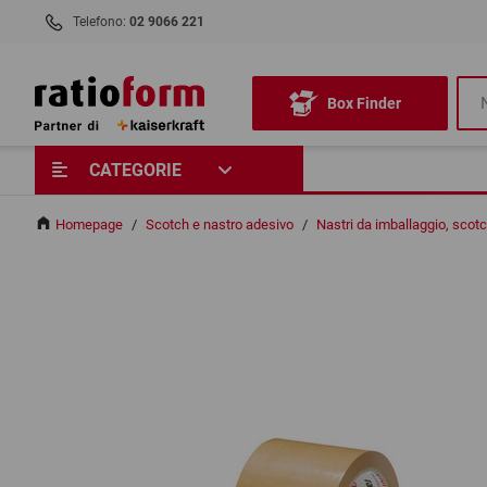
Telefono:
02 9066 221
Box Finder
CATEGORIE
Homepage
/
Scotch e nastro adesivo
/
Nastri da imballaggio, sco