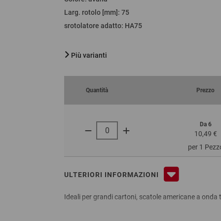
Larg. rotolo [mm]
:
75
srotolatore adatto
:
HA75
Più varianti
Quantità
Prezzo
Da 6
10,49 €
per 1 Pezz
ULTERIORI INFORMAZIONI
Ideali per grandi cartoni, scatole americane a onda t