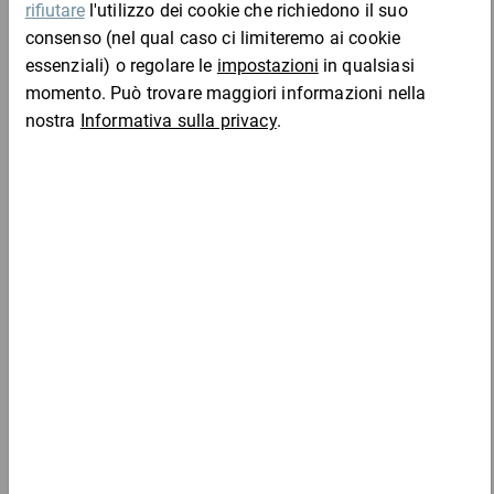
Codice
Aggiungi al
Quantità
Prezzo
Totale
prodotto
carrello
Da 6
Da 24
Da 4
PPN7
37,80 €
6,30 €
6,16 €
6,03 
5b
Campione
per 1 Pezzo
Da 6
Da 24
Da 4
PPN7
37,80 €
6,30 €
6,16 €
6,03 
5t
Campione
per 1 Pezzo
Aggiungi al carrello