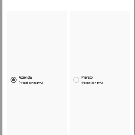
I clienti che hanno visto questo prodotto hanno
anche comprato
Telefono
Lun - Ven: 8:30 - 18:00
02 9066 221
Email