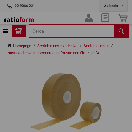
02 9066 221
Homepage
/
Scotch e nastro adesivo
/
Scotch di carta
/
Nastro adesivo e-commerce, rinforzato con filo
/
pbf4