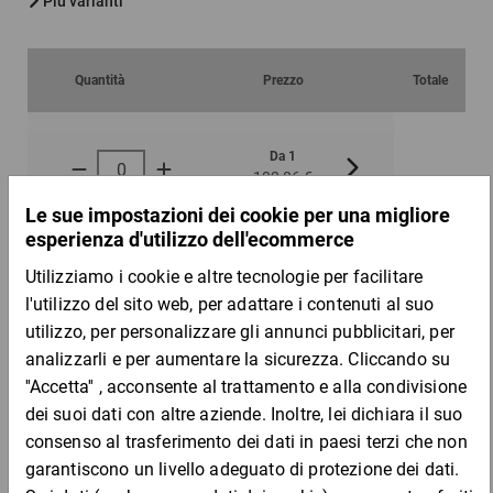
Più varianti
Quantità
Prezzo
Totale
Da 1
Da 6
102,86 €
97,96 €
per 1 Pezzo
Campione
DESCRIZIONE DEL PRODOTTO
Completate la vostra merce da spedire in modo uniforme e
sicuro: il nastro in carta rinforzato con filo può essere riciclato
completamente insieme al cartone esterno – un’alternativa