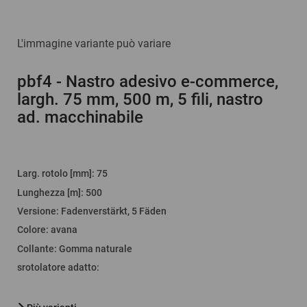
L'immagine variante può variare
pbf4
- Nastro adesivo e-commerce,
largh. 75 mm, 500 m, 5 fili, nastro
ad. macchinabile
Larg. rotolo [mm]
:
75
Lunghezza [m]
:
500
Versione
:
Fadenverstärkt, 5 Fäden
Colore
:
avana
Collante
:
Gomma naturale
srotolatore adatto
: