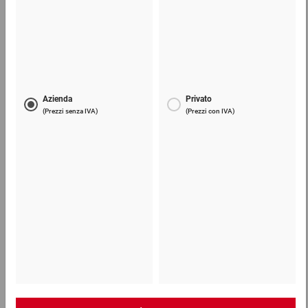
Carta FillPak per sistemi di riempimento, terra
38,41 €
per 1 Pezzo
Telefono
Lun - Ven: 8:30 - 18:00
02 9066 221