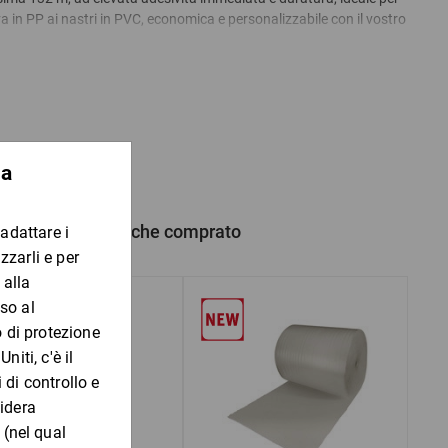
iva in PP ai nastri in PVC, economica e personalizzabile con il vostro
l nostro servizio clienti per definire i dettagli di impaginazione,
 collaboratori sono sempre a vostra disposizione al
numero
02-90 66
nto da quantificare.
otoli.
 Nel caso in cui i dati non fossero disponibili, la realizzazione sarà
 prodotto hanno anche comprato
ama rinforzata disponibili su richiesta. Chiamateci!
lico