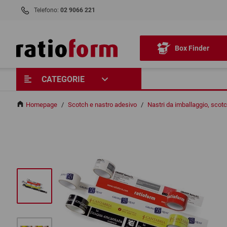
Telefono:
02 9066 221
Box Finder
CATEGORIE
Homepage
/
Scotch e nastro adesivo
/
Nastri da imballaggio, sco