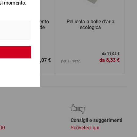
teriale di riempimento
Pellicola a bolle d’aria
sfuso flo-pak® verde
ecologica
da 11,04 €
da
18,07 €
da
8,33 €
1 Sacco
per 1 Pezzo
Consigli e suggerimenti
:00
Scriveteci qui