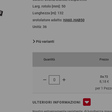
Larg. rotolo [mm]
:
50
Lunghezza [m]
:
132
srotolatore adatto
:
HA60,
,
HAB50
Unità
:
36
Più varianti
Quantità
Prezzo
Da 72
8,18 €
per 1 Pezz
ULTERIORI INFORMAZIONI
Nastro estremamente resistente, di lunghezza massi