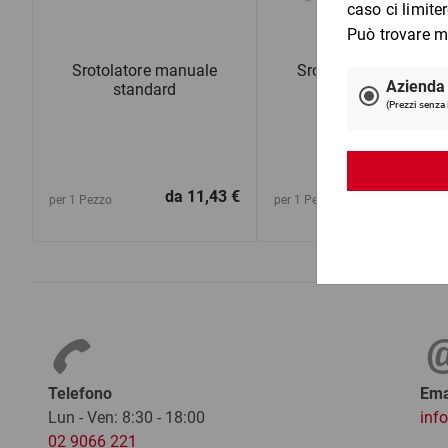
Srotolatore manuale
Srotolatore manuale
standard
silenzioso
da
11,43 €
da
17,2
per 1 Pezzo
per 1 Pezzo
Telefono
Ema
Lun - Ven: 8:30 - 18:00
inf
02 9066 221