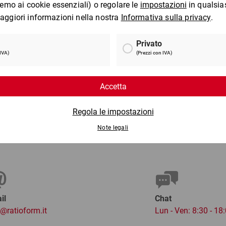
Pellicola a bolle due strati
Ma
ultra leggera
1 €
da
33,24 €
per 1 Pezzo
per 
il
Chat
o@ratioform.it
Lun - Ven: 8:30 - 18