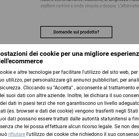
sigillare cartoni a onda singola e doppia. L''alternat
logo già a partire da 72 rotoli.
Indicazioni tecniche:
Una volta effettuato l''ordine, sarete contattati da
produzione e consegna.
Domande sul prodotto?
Per ulteriori informazioni e consulenze, i nostri
22
Stampa in positivo monocolore o bicolore - impia
GRATIS
srotolatore manuale HAB50 già da 180 r
Inviateci un file 1:1 (JPEG o PDF) per ogni colore.
addebitata a prezzo di costo.
I clienti che hanno visto questo
Tempo di consegna: a richiesta.
Altri colori, larghezze, quantità e versioni con tr
Materiale:
ratioTape (PP): base: pellicola in PP/collante: acri