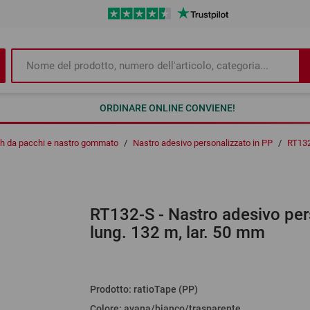
ORDINARE ONLINE CONVIENE!
tch da pacchi e nastro gommato
/
Nastro adesivo personalizzato in PP
/
RT13
RT132-S
- Nastro adesivo pers
lung. 132 m, lar. 50 mm
Prodotto
:
ratioTape (PP)
Colore
:
avana/bianco/trasparente