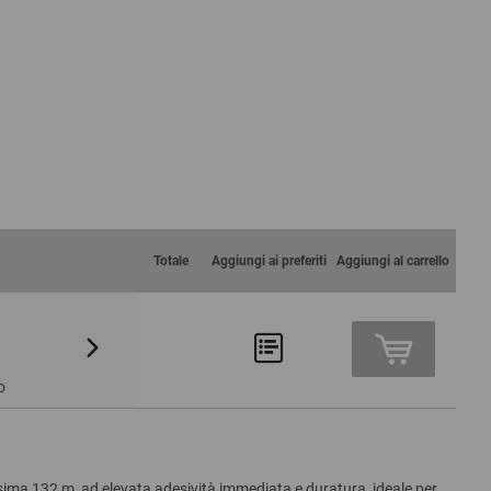
Totale
Aggiungi ai preferiti
Aggiungi al carrello
Da 108
Da 144
7,77 €
7,38 €
o
ma 132 m, ad elevata adesività immediata e duratura, ideale per