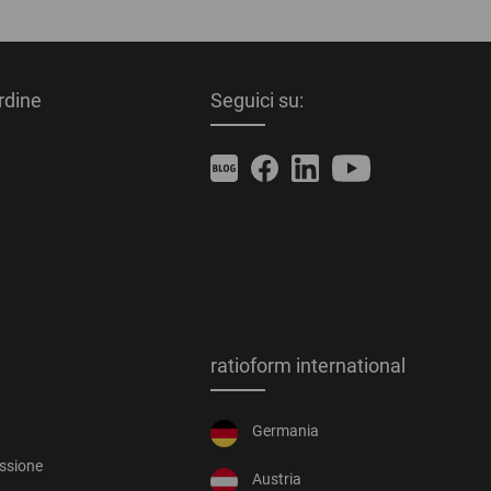
ordine
Seguici su:
ratioform international
Germania
essione
Austria