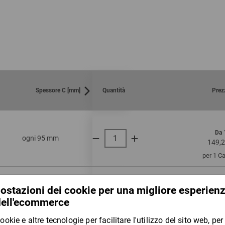
Contenuto:
39 stecche perforate a interval
usando tutte le perforazioni s
​​​​​​​ratioform terra – Imballaggi a
Spessore C [mm]
Quantità
Prez
prodotti fino a
Da 
ogni 95 mm
200
149,2
massimo 10 kg
per 1 C
prodotti a partire 
Da 
ogni 95 mm
200
168,3
10 kg
per 1 C