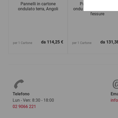
Pannelli in cartone
Pannelli in cartone
ondulato terra, Angoli
ondulato terra, Lastre c
fessure
da
114,25 €
da
131,3
per 1 Cartone
per 1 Cartone
Telefono
Ema
Lun - Ven: 8:30 - 18:00
inf
02 9066 221