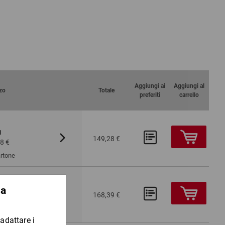
li di 95 mm
i ottengono 234 pezzi della larghezza di 95 mm.
l massimo della sostenibilità.
Aggiungi ai
Aggiungi al
zo
Totale
preferiti
carrello
1
Da 3
Da 5
234
149,28 €
8 €
135,09 €
131,38 €
artone
da
1
Da 3
Da 5
234
168,39 €
9 €
152,32 €
148,53 €
artone