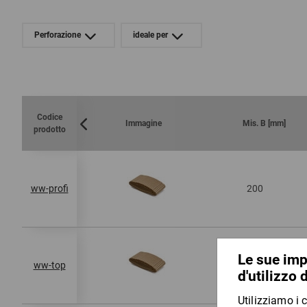
Perforazione
ideale per
Codice
Immagine
Mis. B [mm]
prodotto
200
ww-profi
200
ww-top