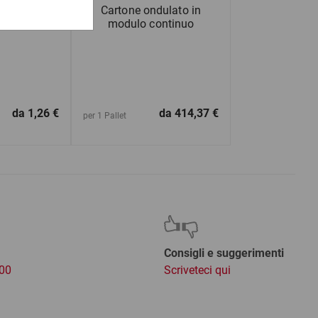
ricane in
Cartone ondulato in
0 a 799 mm
modulo continuo
da
1,26 €
da
414,37 €
per 1 Pallet
Consigli e suggerimenti
:00
Scriveteci qui