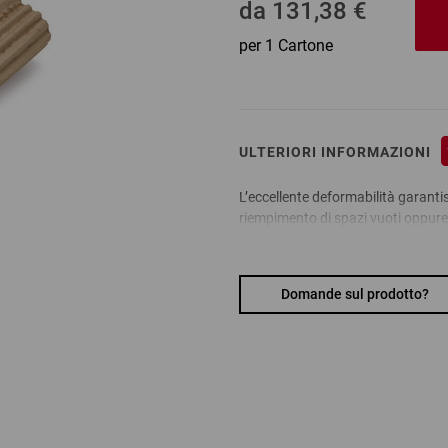
da
131,38 €
per 1 Cartone
ULTERIORI INFORMAZIONI
L’eccellente deformabilità garant
riempimento di spazi vuoti oppure 
particolarmente fragile.
Domande sul prodotto?
Vantaggi:
Semplice da maneggiare: Gli spaz
3 profili di pannelli con contra
a seconda dell’applicazione, il 
quantità consegnata
Materiale:
cartone ondulato ecologico