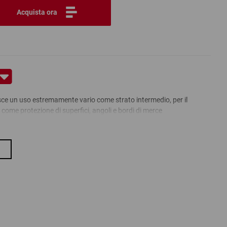
Acquista ora
isce un uso estremamente vario come strato intermedio, per il
come protezione di superfici, angoli e bordi di merce
i vuoti sono subito riempiti e i prodotti imbottiti in tutta sicurezza.
ssegno colorato, perfetti per prodotti di qualsiasi peso
volume di imbottitura è fino a 4-5 volte superiore rispetto alla