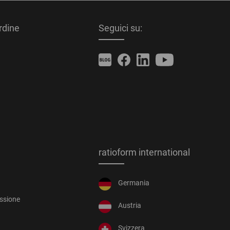
ordine
Seguici su:
ratioform international
Germania
essione
Austria
Svizzera