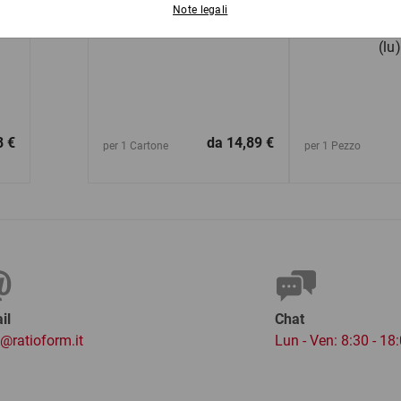
Paglia di carta SizzlePak,
Scatole ame
on
1,25 kg
cartone da 60
(lu)
8 €
da
14,89 €
per 1 Cartone
per 1 Pezzo
il
Chat
o@ratioform.it
Lun - Ven: 8:30 - 18