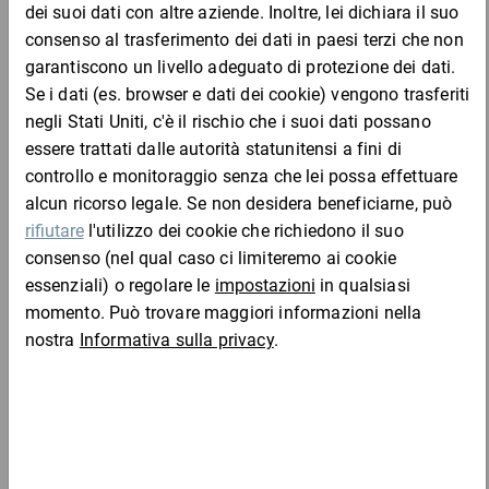
maggiore leggerezza
durata del rotolo prolungata
Materiale:
Completa l'ordine con:
LPDE: 25g/m²
Scatole americane in cartone da 350 a 399 mm
(lu)