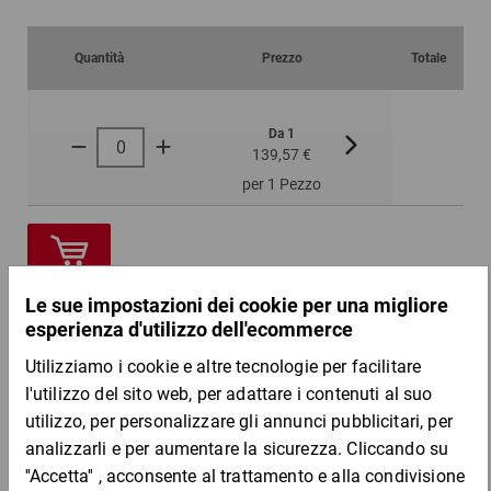
Quantità
Prezzo
Totale
Da 1
Da 3
139,57 €
126,00 €
per 1 Pezzo
DESCRIZIONE DEL PRODOTTO
Leggero ed economico, consente di risparmiare sul contributo
CONAI.
Vantaggi:
elevata resistenza