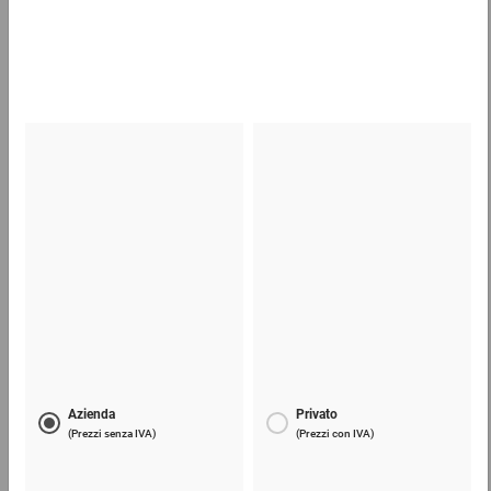
62,71 €
per 1 Pezzo
Scatole americane lunghe