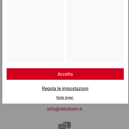
1,74 €
per 1 Pezzo
Telefono
Lun - Ven: 8:30 - 18:00
02 9066 221
Email
info@ratioform.it