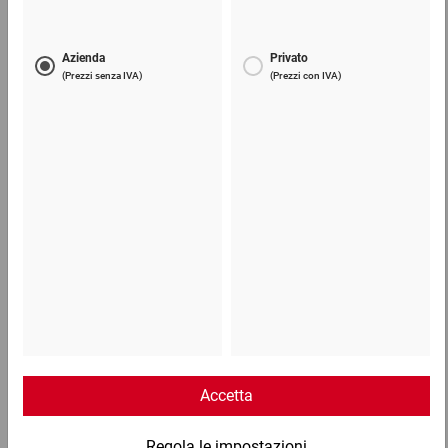
Taglierino per cartone 2 in 1
8,77 €
per 1 Confezione
Telefono
Lun - Ven: 8:30 - 18:00
02 9066 221