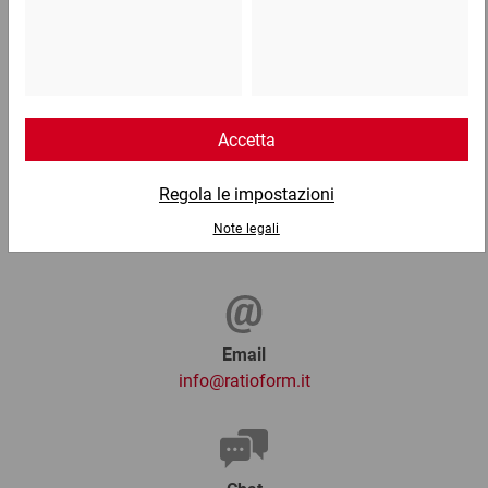
Telefono
Lun - Ven: 8:30 - 18:00
02 9066 221
Email
info@ratioform.it