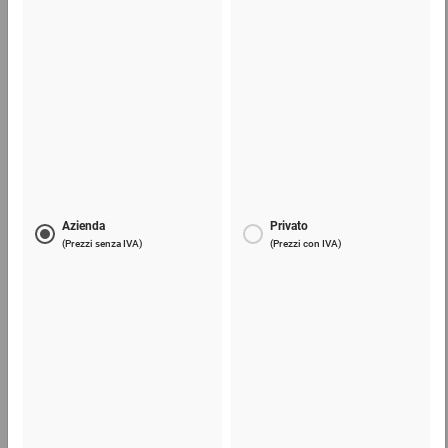
0,16 €
per 1 Pezzo
Film estensibile manuale
7,11 €
per 1 Pezzo