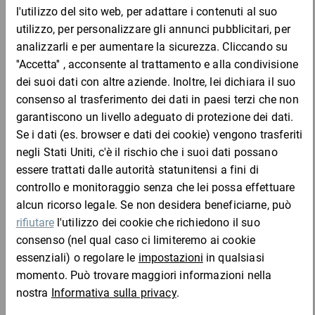
Spessore pellicola
µ
µ
-
Lunghezza
m
m
-
Colore
: Si prega di selezionare
Larg. rotolo
: Si prega di selezionare
Peso
: Si prega di selezionare