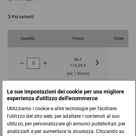
Più varianti
Quantità
Prezzo
Totale
Da 1
Da 3
116,96 €
96,24 €
per 1 Rotolo
Campione
DESCRIZIONE DEL PRODOTTO
Ideale per oggetti di diverse lunghezze.