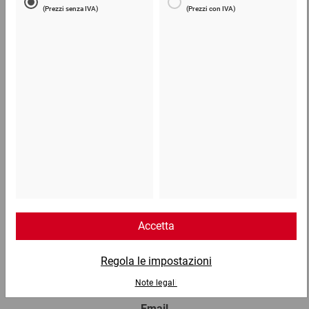
da 1,59 €
0,51 €
per 1 Pezzo
Telefono
Lun - Ven: 8:30 - 18:00
02 9066 221
Email