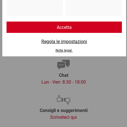
Lun - Ven: 8:30 - 18:00
02 9066 221
Email
info@ratioform.it
Chat
Lun - Ven: 8:30 - 18:00
Consigli e suggerimenti
Scriveteci qui