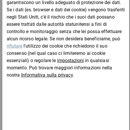
Campione
per 1 Pezzo
Campione
Aggiungi al carrello
Chi ha acquistato questo articolo ha acquistato
anche