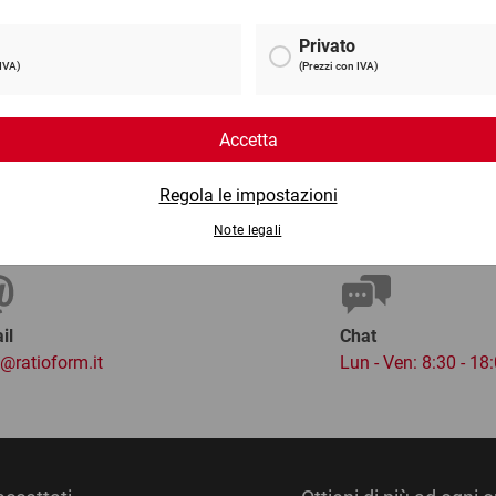
9 €
da
14,89 €
per 1 Cartone
per 
il
Chat
o@ratioform.it
Lun - Ven: 8:30 - 18