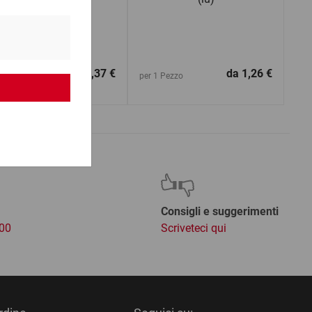
da
414,37 €
da
1,26 €
1 Pallet
per 1 Pezzo
Consigli e suggerimenti
:00
Scriveteci qui