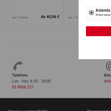
da
40,06 €
da
24,6
per 1 Rotolo
per 1 Pezzo
Telefono
Ema
Lun - Ven: 8:30 - 18:00
inf
02 9066 221