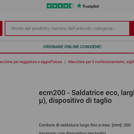
ORDINARE ONLINE CONVIENE!
cchine per reggiatura e aggraffatura
/
Macchine per il confezionamento, sigill
ecm200
- Saldatrice eco, l
µ), dispositivo di taglio
Cordone di saldatura largo fino a max. [mm]
:
200
Versione
:
con dispositivo per taglio