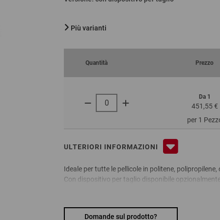
Più varianti
Quantità
Prezzo
Da 1
451,55 €
per 1 Pezz
ULTERIORI INFORMAZIONI
Ideale per tutte le pellicole in politene, polipropile
Con dispositivo per taglio disponibile opzionalment
pellicola tubolare. Dispositivo cablato.
Domande sul prodotto?
Vantaggi: