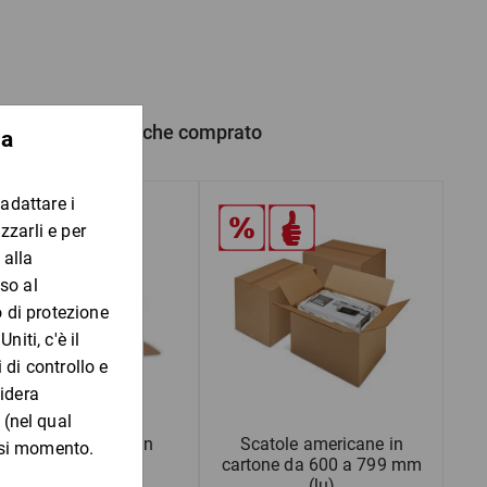
tivo per taglio
di saldatura
 prodotto hanno anche comprato
 1051 - 1063, Legge 178 del 30.12.2020
Cartone ondulato in
Scatole americane in
modulo continuo
cartone da 600 a 799 mm
(lu)