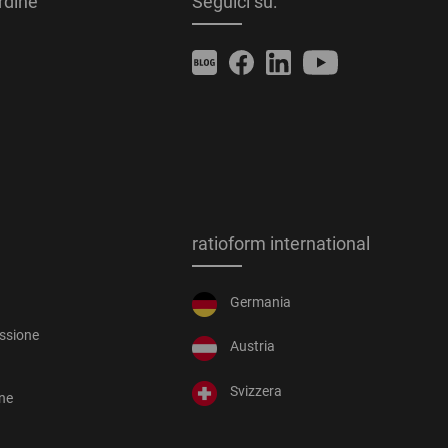
ordine
Seguici su:
ratioform international
Germania
essione
Austria
Svizzera
one