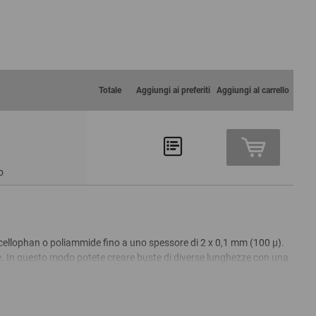
Totale
Aggiungi ai preferiti
Aggiungi al carrello
o
ne, cellophan o poliammide fino a uno spessore di 2 x 0,1 mm (100 µ).
e. In questo modo potete creare buste di diverse lunghezze con una