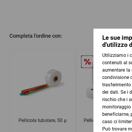
Completa l'ordine con:
Pellicola tubolare, 50 µ
Pellicola tubolare, 100