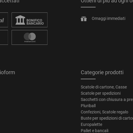
ccettati
Ottieni di più ad ogni 
Omaggi immediati
tioform
Categorie prodotti
Scatole di cartone, Casse
Scatole per spedizioni
Sacchetti con chiusura a pr
Pluriball
Confezioni, Scatole regalo
Buste per spedizioni di cart
Europalette
Pallet e bancali