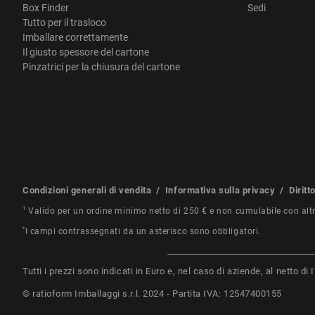
Box Finder
Sedi
Tutto per il trasloco
Imballare correttamente
Il giusto spessore del cartone
Pinzatrici per la chiusura del cartone
Condizioni generali di vendita
/
Informativa sulla privacy
/
Diritt
1
Valido per un ordine minimo netto di 250 € e non cumulabile con alt
*
I campi contrassegnati da un asterisco sono obbligatori.
Tutti i prezzi sono indicati in Euro e, nel caso di aziende, al netto d
© ratioform Imballaggi s.r.l. 2024 - Partita IVA: 12547400155