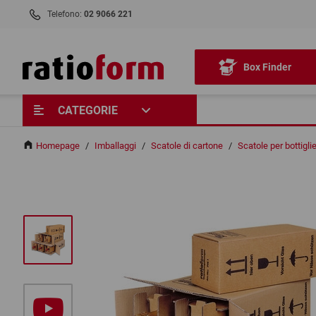
Telefono:
02 9066 221
Box Finder
CATEGORIE
Homepage
/
Imballaggi
/
Scatole di cartone
/
Scatole per bottigli
ABBIAMO BISOGNO DEL TU
CONSENSO PER CARICARE I
SERVIZIO YOUTUBE!