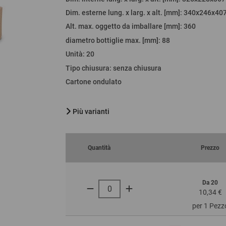
Dim. esterne lung. x larg. x alt. [mm]
: 340x246x40
orare
Alt. max. oggetto da imballare [mm]
:
360
liere
diametro bottiglie max. [mm]
:
88
ervizio
Unità
:
20
Tipo chiusura
:
senza chiusura
Cartone ondulato
Più varianti
Quantità
Prezzo
Da 20
10,34 €
per 1 Pezz