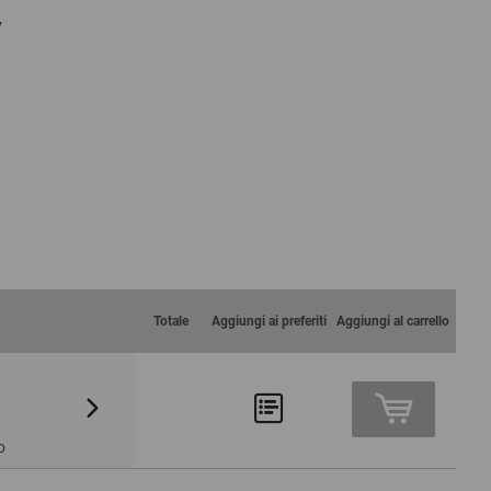
7
Totale
Aggiungi ai preferiti
Aggiungi al carrello
Da 60
Da 100
9,19 €
8,41 €
o