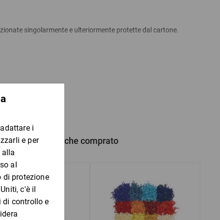
fezionate singolarmente e ulteriormente protette dal cartone.
 88 mm)
ospese
porto testata per spedire la merce proteggendola dagli urti
legel da 0,75 e 1 L (preparazione mista possibile)
legel/Burgunder da 0,75 e 1 L (scatola da 1 solo 0,75 L)
 prodotto hanno anche comprato
iglia