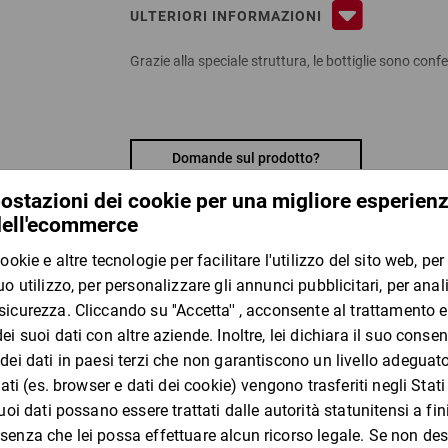
ULTERIORI INFORMAZIONI
Grazie alla speciale struttura, le bottiglie sono con
Vantaggi:
adattabili a bottiglie di diverso diametro (fino a
Domande sul prodotto?
consegna piatta salvaspazio
facili da montare
con separatori interni che lasciano le bottiglie s
omologate per Poste, DHL e UPS: stabilità di tras
Certificazione DHL: per bottiglie di Bordeaux/Sch
Certificazione UPS: per bottiglie di Bordeaux/Sch
I clienti che hanno visto questo
Cod. Art. FVK1/FVK2/FVK3: con inserti per 1 bott
Cod. Art. FVK6/FVK12: con inserti per 3 bottiglie
Materiale:
cartone