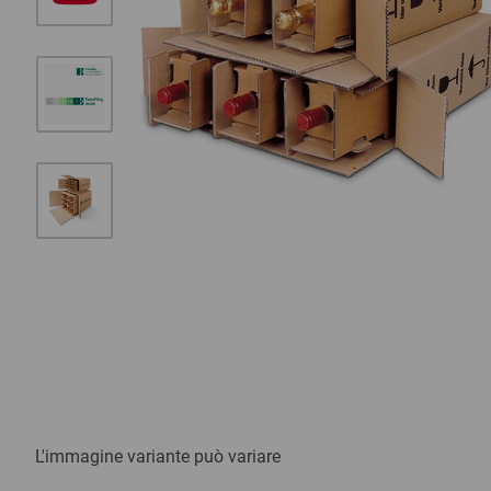
Usiamo un servizio di terze parti per incorp
contenuti video. Questo servizio può raccog
dati sulle sue attività. Accetta di utilizzare il s
per visualizzare questo video.
Accettare
L'immagine variante può variare