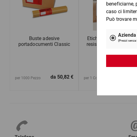
Buste adesive
Etichette per spedizion
portadocumenti Classic
resistenti alle intemper
da
50,82 €
da
62,1
per 1000 Pezzo
per 1 Confezione