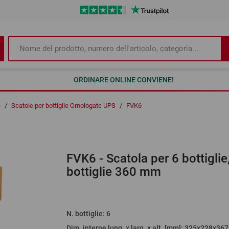
ORDINARE ONLINE CONVIENE!
e
/
Scatole per bottiglie Omologate UPS
/
FVK6
FVK6
- Scatola per 6 bottigl
bottiglie 360 mm
O
L
N. bottiglie
:
6
Dim. interne lung. x larg. x alt. [mm]
: 325x228x367