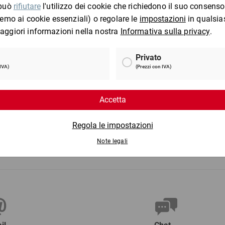
e
Pellicola a bolle due strati
S
ie
leggera
0 €
da
12,54 €
per 1 Pezzo
per 