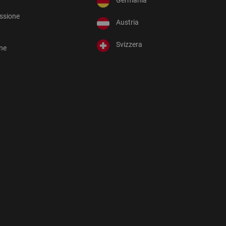
essione
Austria
Svizzera
one