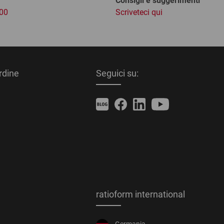
Consigli e suggerimenti
:00
Scriveteci qui
ordine
Seguici su:
ratioform international
Germania