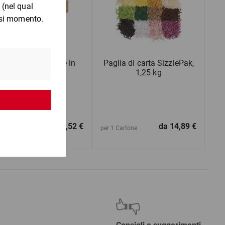
catole per bottiglie in
Paglia di carta SizzlePak,
polistirolo
1,25 kg
da
0,52 €
da
14,89 €
1 Pezzo
per 1 Cartone