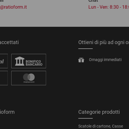
il
Chat
o@ratioform.it
Lun - Ven: 8:30 - 18
ccettati
Ottieni di più ad ogni 
Omaggi immediati
tioform
Categorie prodotti
Scatole di cartone, Casse