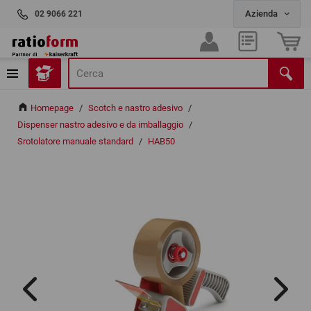
02 9066 221
Homepage
/
Scotch e nastro adesivo
/
Dispenser nastro adesivo e da imballaggio
/
Srotolatore manuale standard
/
HAB50