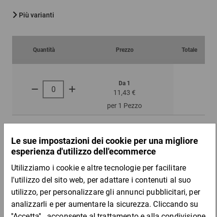
Più varianti
Quantità
Prezzo
Totale
Da 1
11,43 €
per 1 Pezzo
DESCRIZIONE DEL PRODOTTO
Ideale per nastri adesivi in PP e PCV da 50 mm di larghezza.
Vantaggi: