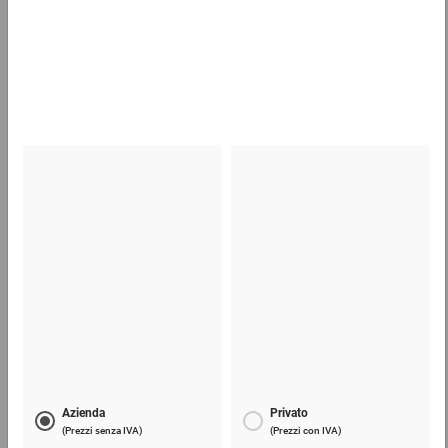
Carta velina
97,09 €
per 1 Confezione
Nastro adesivo PVC professionale