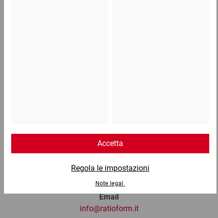
4,65 €
per 1 Pezzo
Telefono
Lun - Ven: 8:30 - 18:00
02 9066 221
Email
info@ratioform.it