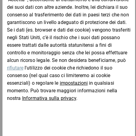
struttura leggera per ridurre lo sforzo lavorativo
freno del rotolo impostabile sull''esatto valore di tensione
desiderato
Materiale:
Srotolatore in plastico
Completa l'ordine con:
Lama in metallo
Cerchi i pezzi di ricambio? Siamo a tua disposizione per fornirti i
componenti sostitutivi adatti.
Chiamaci al numero 02 -
90.66.22.1
Nastro adesivo PVC professionale