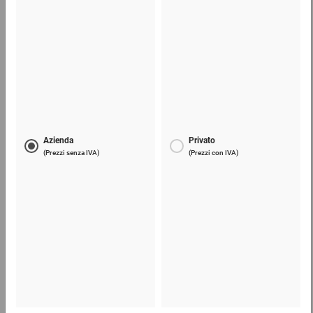
6,19 €
per 1 Confezione
Telefono
Lun - Ven: 8:30 - 18:00
02 9066 221
Email
info@ratioform.it