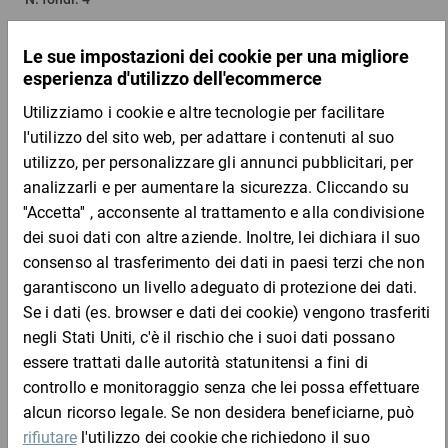
Più varianti
Quantità
Prezzo
Totale
Da 1
1.240,13 €
per 1 Pezzo
DESCRIZIONE DEL PRODOTTO