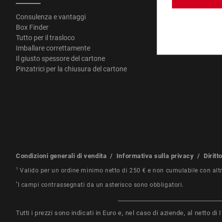
Consulenza e vantaggi
Chi siamo
Box Finder
Sedi
Tutto per il trasloco
Imballare correttamente
Il giusto spessore del cartone
Pinzatrici per la chiusura del cartone
Condizioni generali di vendita
/
Informativa sulla privacy
/
Diritt
1
Valido per un ordine minimo netto di 250 € e non cumulabile con alt
*
I campi contrassegnati da un asterisco sono obbligatori.
Tutti i prezzi sono indicati in Euro e, nel caso di aziende, al netto d