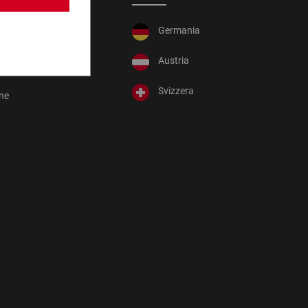
Germania
essione
Austria
Svizzera
one