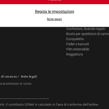
Scatole di cartone, Casse
Scatole per spedizioni
Sacchetti con chiusura a pr
Pluriball
Confezioni, Scatole regalo
Buste per spedizioni di cart
Europalette
Pallet e bancali
Film estensibile
Reggiatura
o di recesso
/
Note legali
re promozioni in corso.
i IVA. Il contributo CONAI è calcolato in fase di conferma dell’ordine.