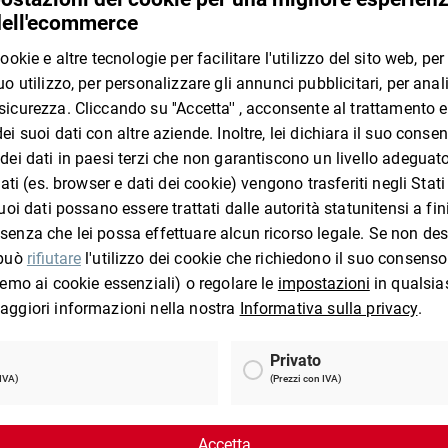
ccettati
Ottieni di più ad ogni 
Omaggi immediati
tioform
Categorie prodotti