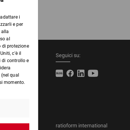
ordine
Seguici su:
ratioform international