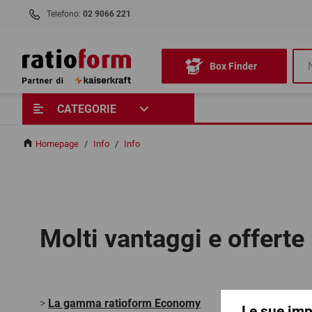
Telefono:
02 9066 221
Box Finder
CATEGORIE
Homepage
/
Info
/
Info
Molti vantaggi e offerte 
>
La gamma ratioform Economy