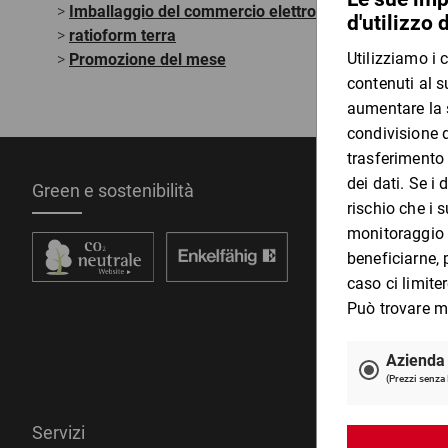
>
Imballaggio del commercio elettronico
>
ratioform terra
>
Promozione del mese
Green e sostenibilità
Pagamenti a
Servizi
Il gruppo ra