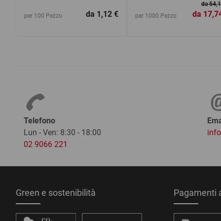
da 54,1
da
1,12 €
da
17,7
per 100 Pezzo
per 1000 Pezzo
Telefono
Ema
Lun - Ven: 8:30 - 18:00
inf
02 9066 221
Green e sostenibilità
Pagamenti a