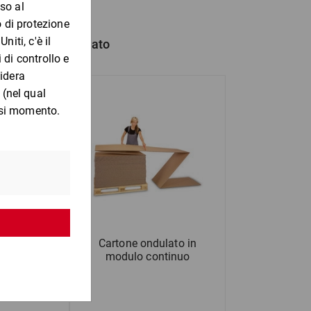
hanno anche comprato
ricane in
Cartone ondulato in
0 a 799 mm
modulo continuo