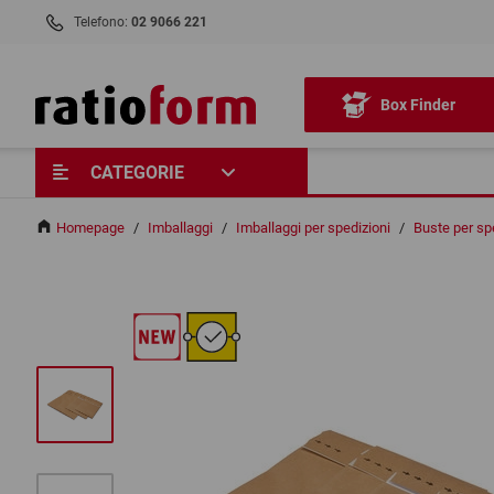
Telefono:
02 9066 221
Box Finder
CATEGORIE
Homepage
/
Imballaggi
/
Imballaggi per spedizioni
/
Buste per spe
ABBIAMO BISOGNO DEL TUO
PER CARICARE IL SERVIZIO