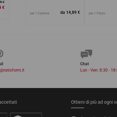
9 €
4 €
da
14,89 €
per 1 Cartone
per 1 Pezzo
il
Chat
o@ratioform.it
Lun - Ven: 8:30 - 18
ccettati
Ottieni di più ad ogni 