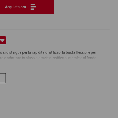
Acquista ora
si distingue per la rapidità di utilizzo: la busta flessibile per
ta e adattata in altezza grazie al soffietto laterale e al fondo
atter d’occhio senza nastro adesivo grazie alla chiusura
ramite l’apertura a strappo. La busta per spedizione estremamente
ufficio.
do autoadesivo
zione per il commercio online
ndo quadro e al soffietto laterale
esivo non necessario!