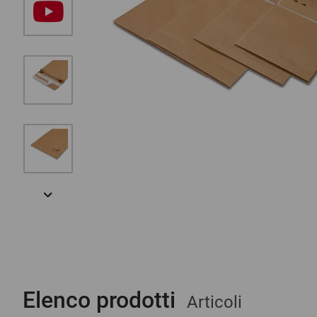
Usiamo un servizio di terze parti per incor
video. Questo servizio può raccogliere dati su
Accetta di utilizzare il servizio per visualiz
Accettare
Elenco prodotti
Articoli