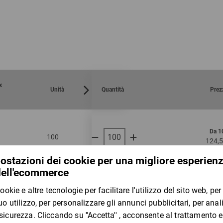
facile da aprire grazie all’aper
adattabile in modo flessibile a
Materiale:
carta kraft da 135 g/m²
ratioform flow – L’acceleratore d
x
Unità
Quantità
Prez
Da 1
100
124,5
per 100