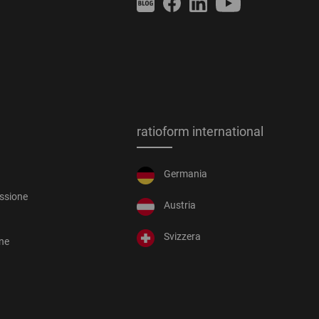
ratioform international
Germania
essione
Austria
Svizzera
one