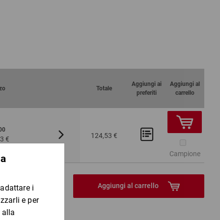
tura a strappo
l prodotto da spedire
i efficienza del processo di imballaggio.
Aggiungi ai
Aggiungi al
zo
Totale
preferiti
carrello
00
Da 300
Da 600
124,53 €
3 €
114,56 €
105,85 
 Pezzo
Campione
Aggiungi al carrello