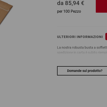
porare contenuti
da
85,94 €
lle sue attività.
per 100 Pezzo
zare questo video.
ULTERIORI INFORMAZIONI
La nostra robusta busta a soffietto 
spedizione in carta è subito riempi
quadro. Può essere chiusa in un b
autoadesiva e aperta facilmente t
pratica per il commercio online e l’
Domande sul prodotto?
I vostri vantaggi:
adatta ai resi grazie al secon
busta in carta ideale per spedi
imballaggio rapido grazie al fo
risparmia materiale: nastro ad