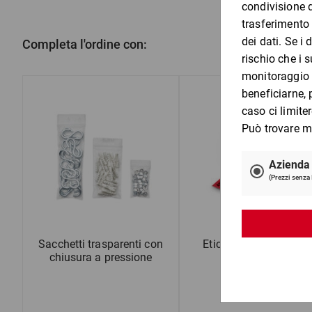
Completa l'ordine con:
Sacchetti trasparenti con
Etichette segnaletiche
chiusura a pressione
adesive