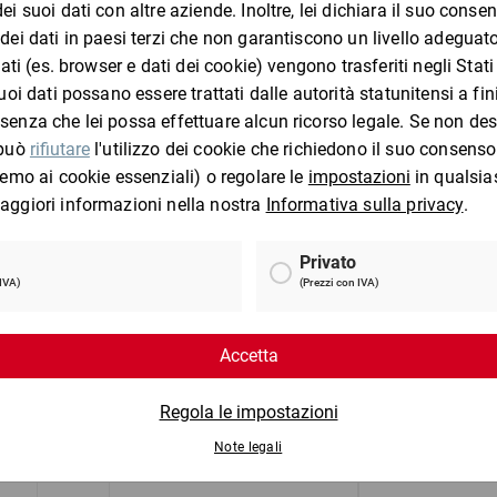
I clienti che hanno visto questo prodotto 
Paglia di carta SizzlePak,
Scatole ame
1,25 kg
cartone da 60
(lu)