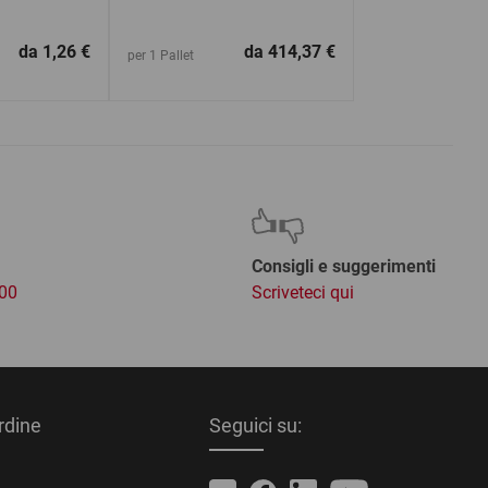
da
1,26 €
da
414,37 €
per 1 Pallet
Consigli e suggerimenti
:00
Scriveteci qui
ordine
Seguici su: