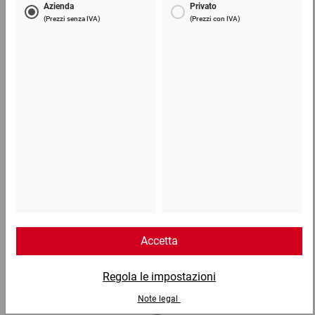
Inka pallet terra
6,48 €
per 1 Pezzo
Telefono
Lun - Ven: 8:30 - 18:00
02 9066 221