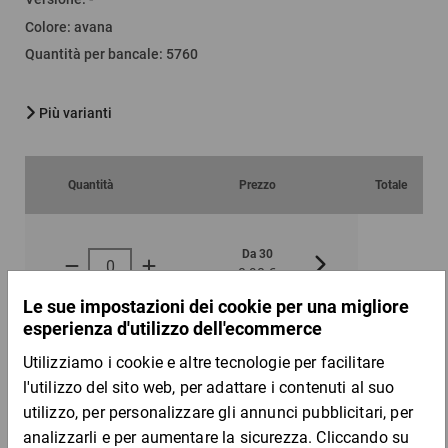
Colore
:
avana
Quantità per bancale
:
5760
Più varianti
Quantità
Prezzo
Totale
Da 30
Da 60
0,90 €
0,78 €
per 1 Pezzo
Campione