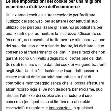
Formato anima interna/larg. rotolo [mm]
: 407/150
Codice prodotto
: Si prega di selezionare
Codice
Aggiungi al
Quantità
Prezzo
Totale
prodotto
carrello
Da 1
Da 3
Da 5
PET14
111,21 €
111,21 €
101,10 €
93,61
Campione
per 1 Pezzo
Da 1
Da 3
Da 5
PET16
126,29 €
126,29 €
109,86 €
94,72
Campione