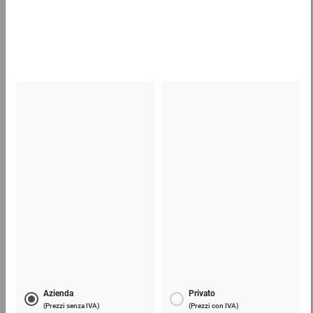
Scatole americane in cartone da 600 a 799 mm
(lu)
1,26 €
per 1 Pezzo