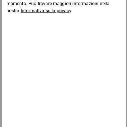
per 1 Pezzo
Da 1
Da 3
Da 1
PET15
130,96 €
130,96 €
98,23 €
93,55
Campione
per 1 Pezzo
Aggiungi al carrello
Completa l'ordine con: