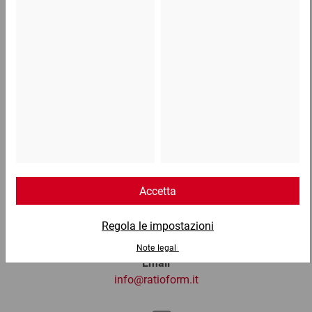
31,38 €
per 100 Pezzo
Telefono
Lun - Ven: 8:30 - 18:00
02 9066 221
Email
info@ratioform.it