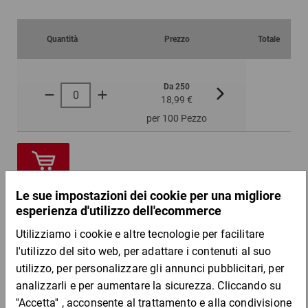
Quantità
Prezzo
Totale
Da 250
Da 500
18,99 €
17,64 €
per 100 Pezzo
Campione
DESCRIZIONE DEL PRODOTTO
Ideale per spedire cartoni, pallett, buste di spedizione e
confezioni di ogni genere in rispetto dell’ambiente.