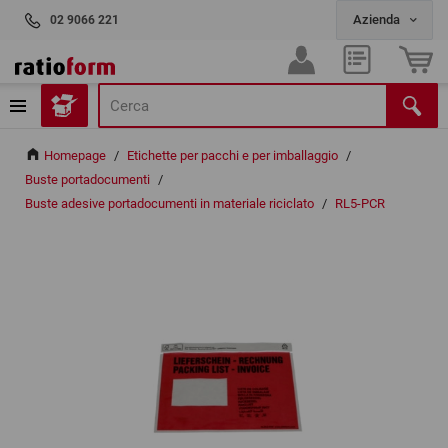
02 9066 221
Homepage
/
Etichette per pacchi e per imballaggio
/
Buste portadocumenti
/
Buste adesive portadocumenti in materiale riciclato
/
RL5-PCR