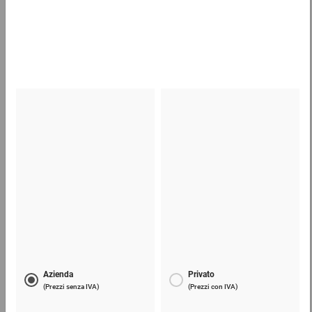
da 0,45 €
0,21 €
per 1 Pezzo
Buste in polietilene imbottite aroFOL® poly