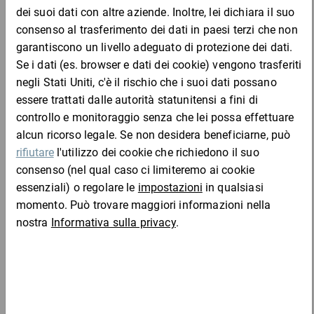
Vantaggi:
risparmio di colla, spalmata solo sulla cornice, non su tutto il
dorso
con chiusura adesiva: per documenti di trasporto prelevati
Completa l'ordine con:
solo dal destinatario
Materiale:
pellicola di polietilene e riciclato
Scatole di cartone automontanti flow con chiusura
rapida