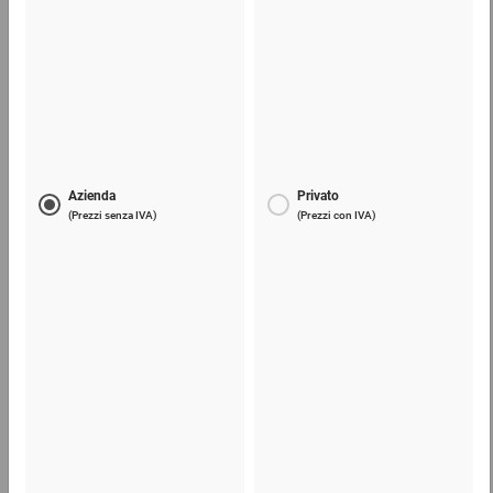
Scatole americane in cartone da 300 a 349 mm
(lu)
0,60 €
per 1 Pezzo
Telefono
Lun - Ven: 8:30 - 18:00
02 9066 221