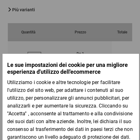
Più varianti
Quantità
Prezzo
Totale
Da 1
Da 5
29,21 €
28,97 €
per 1 Cartone
Campione
DESCRIZIONE DEL PRODOTTO
Vantaggi: