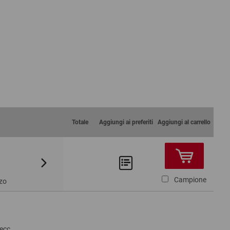
Totale
Aggiungi ai preferiti
Aggiungi al carrello
Da 300
Da 500
122,41 €
115,93 €
Campione
zo
, ecc…