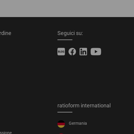
ordine
Seguici su:
ratioform international
Germania
essione