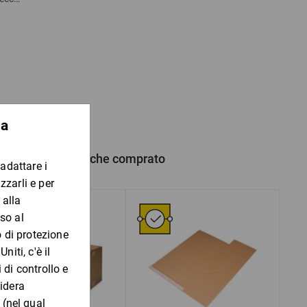
ersonalizzata
 prodotto hanno anche comprato