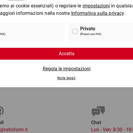
Pellicola a bolle due strati
standard
ca
da
6,99 €
per 1 Pezzo
per 
il
Chat
o@ratioform.it
Lun - Ven: 8:30 - 18