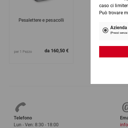
Pesalettere e pesacolli
da
160,50 €
per 1 Pezzo
Telefono
Ema
Lun - Ven: 8:30 - 18:00
inf