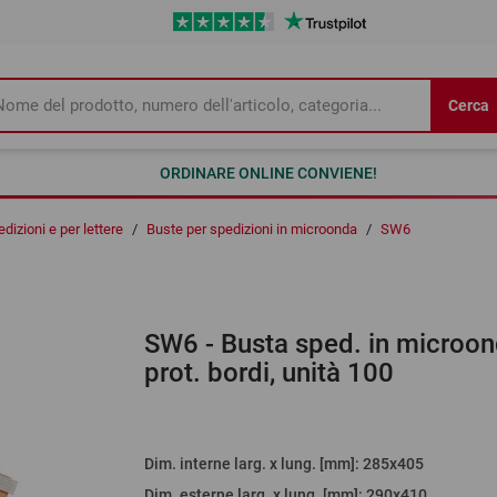
Cerca
ORDINARE ONLINE CONVIENE!
dizioni e per lettere
/
Buste per spedizioni in microonda
/
SW6
SW6
- Busta sped. in microo
prot. bordi, unità 100
Dim. interne larg. x lung. [mm]
: 285x405
Dim. esterne larg. x lung. [mm]
: 290x410