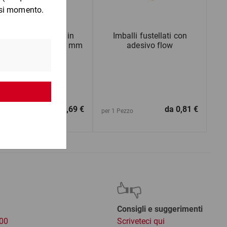
Scatole americane in
Imballi fustellati con
rtone da 350 a 399 mm
adesivo flow
(lu)
da
0,69 €
da
0,81 €
1 Pezzo
per 1 Pezzo
Consigli e suggerimenti
:00
Scriveteci qui