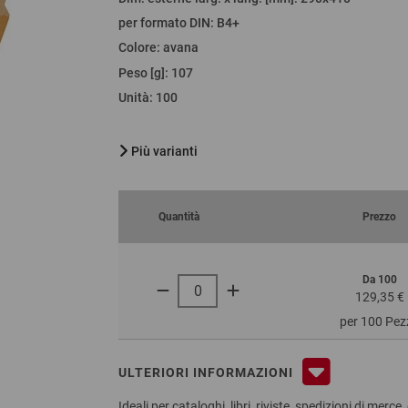
per formato DIN
:
B4+
Colore
:
avana
Peso [g]
:
107
Unità
:
100
Più varianti
Quantità
Prezzo
Da 100
129,35 €
per 100 Pez
ULTERIORI INFORMAZIONI
Ideali per cataloghi, libri, riviste, spedizioni di merce