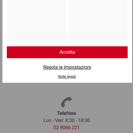
Carta da riempimento bianca in erogatore
47,45 €
per 1 Cartone
Telefono
Lun - Ven: 8:30 - 18:00
02 9066 221