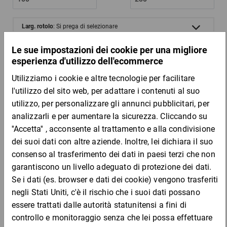
Larg. rotolo
: Si prega di selezionare
Peso della carta [g/m²]
: 80
Diametro rotolo
: Si prega di selezionare
Codice prodotto
: Si prega di selezionare
Codice
Aggiungi al
Quantità
Prezzo
Totale
prodotto
carrello
Da 1
Da 5
Da 1
ppre2
62,69 €
62,69 €
57,87 €
54,69