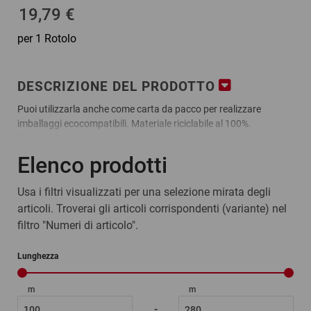
19,79 €
per 1 Rotolo
DESCRIZIONE DEL PRODOTTO
Puoi utilizzarla anche come carta da pacco per realizzare
imballaggi ecocompatibili. Materiale riciclabile al 100%.
Vantaggi:
leggera e robusta, disponibile in rotoli grandi e piccoli
Elenco prodotti
resistente agli strappi
versatile
Usa i filtri visualizzati per una selezione mirata degli
Materiale:
articoli. Troverai gli articoli corrispondenti (variante) nel
carta mista alla soda
filtro "Numeri di articolo".
ratioform economy – La miglior qualità al miglior prezzo!
Lunghezza
m
m
-