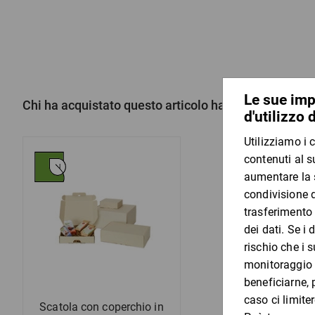
Chi ha acquistato questo articolo ha acquistato anc
Scatola con coperchio in