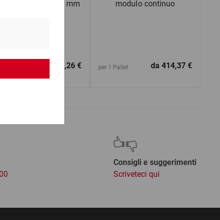
rtone da 600 a 799 mm
modulo continuo
(lu)
da
1,26 €
da
414,37 €
1 Pezzo
per 1 Pallet
Consigli e suggerimenti
:00
Scriveteci qui