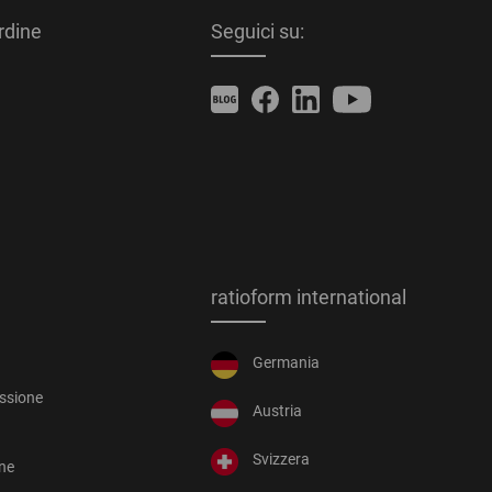
ordine
Seguici su:
ratioform international
Germania
essione
Austria
Svizzera
one