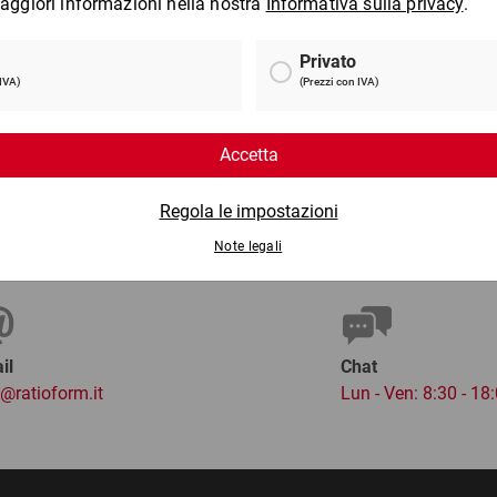
1,25 kg
ca
da
14,89 €
per 1 Cartone
per 
il
Chat
o@ratioform.it
Lun - Ven: 8:30 - 18