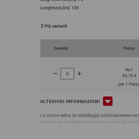
Lunghezza [m]
:
100
Più varianti
Quantità
Prezzo
Da 1
49,76 €
per 1 Pezz
ULTERIORI INFORMAZIONI
La nostra velina da imballaggio particolarmente eco
esempio per confezionare tessuti o articoli da regal
merce all''interno delle scatole per spedizione. Quest
aspetto ed effetto tattile naturale. La canna da zu