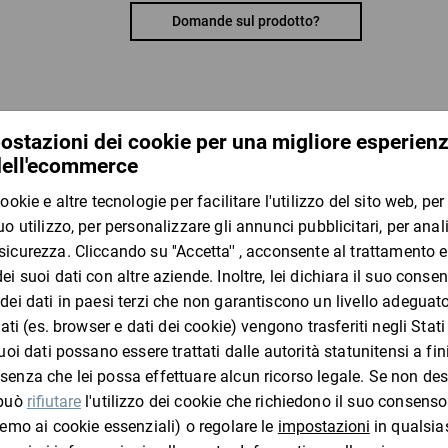
senza alcun disboscamento. Per la sua produzione s
Domande sul prodotto?
sono richieste superfici coltivabili aggiuntive e il c
produzione di carta tradizionale.
Vantaggi:
ecologica ed elegante
he
I clienti che hanno visto questo
rotolo in diversi colori naturali
adatta per avvolgere, come strato intermedio e 
confezione regalo decorativa
Materiale:
carta da canna da zucchero, non proveniente dagl
Consulta
qui
i progetti che sosteniamo e l’attuale q
ratioform terra – Imballaggi al massimo della sost
Paglia di carta SizzlePak,