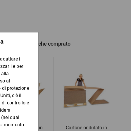
i utilizza esclusivamente la bagassa, un prodotto di scarto. Non
onsumo di energia risulta notevolmente ridotto rispetto alla
 prodotto hanno anche comprato
come imbottitura
i alberi
uantità di CO
.
2
enibilità.
Scatole americane in
Cartone ondulato in