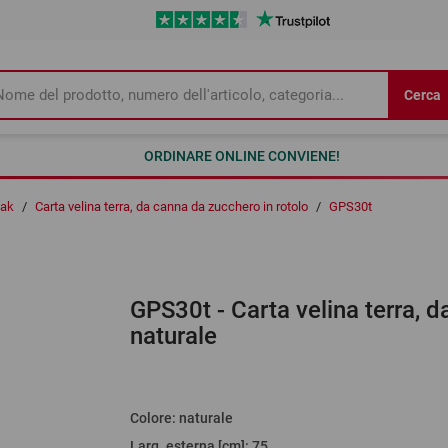
Cerca
ORDINARE ONLINE CONVIENE!
Pak
/
Carta velina terra, da canna da zucchero in rotolo
/
GPS30t
GPS30t
- Carta velina terra, 
naturale
Colore
:
naturale
Larg. esterna [cm]
:
75