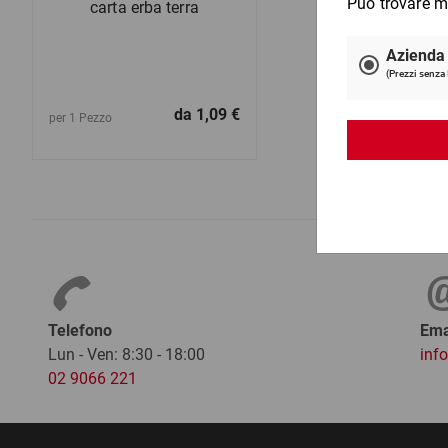
carta erba terra
da
1,09 €
per 1 Pezzo
Telefono
Ema
Lun - Ven: 8:30 - 18:00
inf
02 9066 221