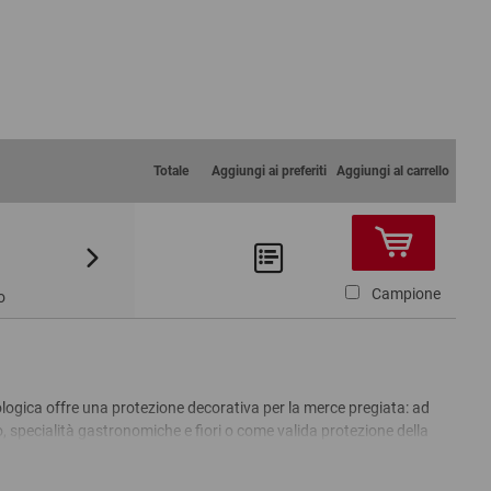
Totale
Aggiungi ai preferiti
Aggiungi al carrello
Da 3
Da 5
43,98 €
37,81 €
Campione
o
logica offre una protezione decorativa per la merce pregiata: ad
o, specialità gastronomiche e fiori o come valida protezione della
a carta velina riciclabile di produzione tedesca convince con il suo
cchero è una materia prima rapidamente rinnovabile che si ottiene