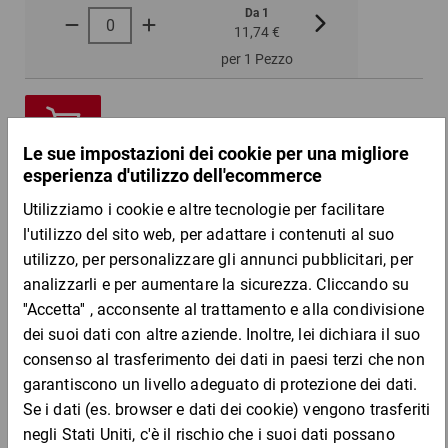
Da 1
Da 5
11,74 €
11,16 €
per 1 Pezzo
DESCRIZIONE DEL PRODOTTO
Dotato di predisposizione interna a 6 punti e fessura di incastro
per protezioni auricolari e per il viso. Disponibile in quattro colori.
Vantaggi:
uso autorizzato fino a –30 °C
testato e conforme a EN 397:2012
Materiale:
Chi ha acquistato questo articolo ha acquistato
HDPE
anche