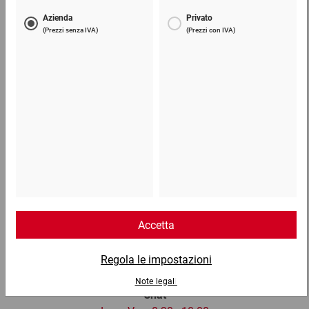
Telefono
Lun - Ven: 8:30 - 18:00
02 9066 221
Email
info@ratioform.it
Chat