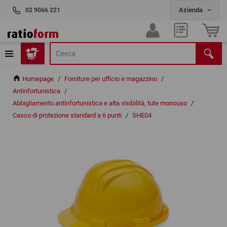
02 9066 221
Homepage
/
Forniture per ufficio e magazzino
/
Antinfortunistica
/
Abbigliamento antinfortunistica e alta visibilità, tute monouso
/
Casco di protezione standard a 6 punti
/
SHE04