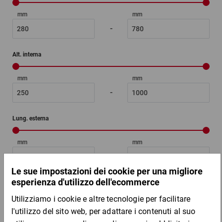
mm
mm
-
Alt. interna
mm
mm
-
Lung. esterna
mm
mm
-
Larg. esterna
mm
mm
-