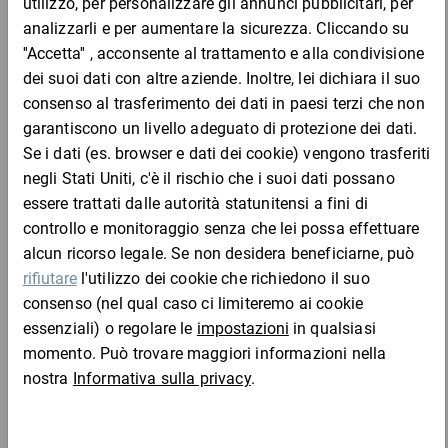
Alt. esterna
mm
mm
-
ideale per
: Si prega di selezionare
Peso
: Si prega di selezionare
Misura pallet
: Si prega di selezionare
Codice prodotto
: Si prega di selezionare
Codice
Aggiungi al