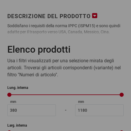
DESCRIZIONE DEL PRODOTTO
Soddisfano i requisiti della norma IPPC (ISPM15) e sono quindi
adatte per il trasporto verso USA, Canada, Messico, Cina.
Vantaggi:
pronte in 3 minuti senza chiodi, nastro adesivo o regge
Elenco prodotti
più leggere del 50% rispetto alle casse in legno massello, con
conseguente risparmio sui costi di trasporto
Usa i filtri visualizzati per una selezione mirata degli
per volumi fino a 1 m³
articoli. Troverai gli articoli corrispondenti (variante) nel
omologazione UN I, II e III per materiali pericolosi disponibile
filtro "Numeri di articolo".
su richiesta
Materiale:
Lung. interna
Legno compensato, pareti spesse 6 mm
Profili e linguette in alluminio zincato
mm
mm
-
Larg. interna