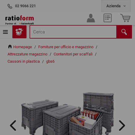
02 9066 221
Homepage
/
Forniture per ufficio e magazzino
/
Attrezzature magazzino
/
Contenitori per scaffali
/
Cassoni in plastica
/
gbs6