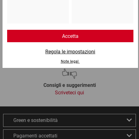
Email
info@ratioform.it
Chat
Lun - Ven: 8:30 - 18:00
Consigli e suggerimenti
Scriveteci qui
Green e sostenibilità
Pagamenti accettati