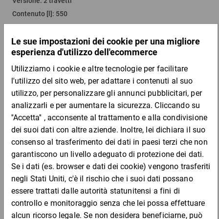
Versione
:
2 travetti
Contenuto [l]
:
550
Peso [kg]
:
25
Portata [kg]
:
300
Coperchio adatto
:
gbs-d2
Più varianti
Quantità
Prezzo
Totale
Da 1
Da 5
403,75 €
363,39 €
per 1 Pezzo