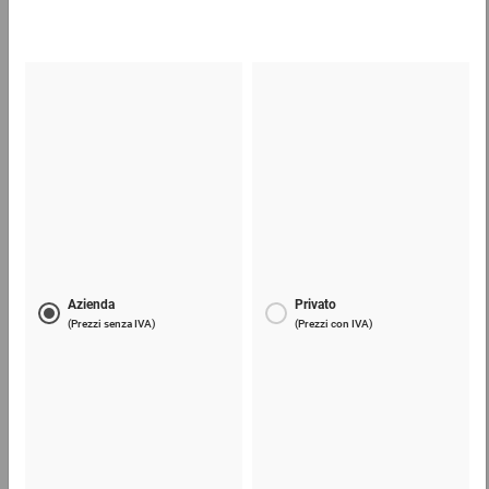
Lama di ricambio per taglierini e coltelli
6,19 €
per 1 Confezione
Telefono
Lun - Ven: 8:30 - 18:00
02 9066 221