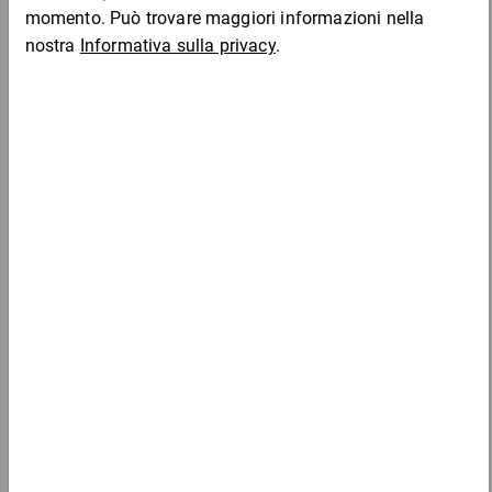
Da 6
Da 12
Da 3
rs22
89,82 €
14,97 €
12,50 €
12,41
per 1 Pezzo
Da 6
RS30L
42,66 €
7,11 €
per 1 Pezzo
Da 6
Da 12
Da 1
rs30
121,50 €
20,25 €
17,92 €
17,22
per 1 Pezzo
Da 6
Da 12
Da 1
rs32
202,98 €
33,83 €
31,85 €
29,51
per 1 Pezzo