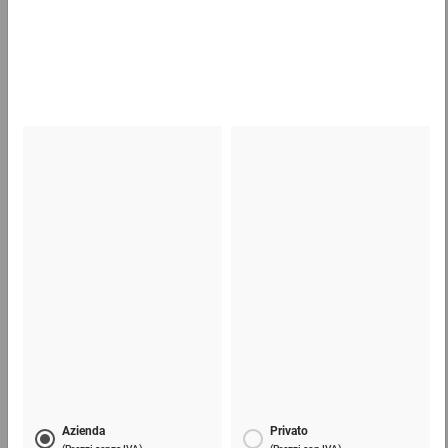
Pellicola a bolle tre strati con bolle d'aria grandi
28,93 €
per 1 Pezzo