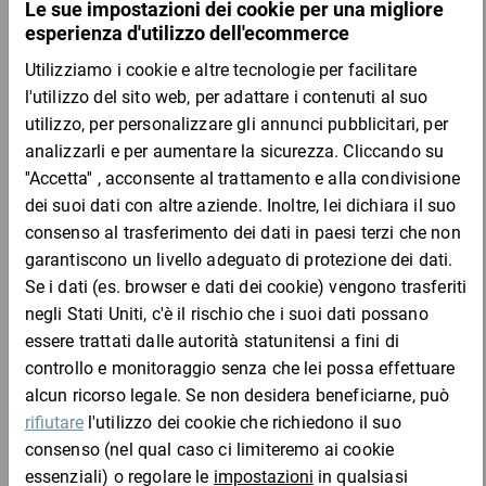
m
m
-
Peso
: Si prega di selezionare
Codice prodotto
: Si prega di selezionare
Codice
Aggiungi al
Quantità
Prezzo
Totale
prodotto
carrello
Da 6
Da 12
Da 1
rs20
84,96 €
14,16 €
12,64 €
11,26
per 1 Pezzo