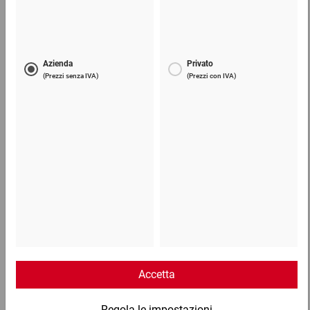
414,37 €
per 1 Pallet
Telefono
Lun - Ven: 8:30 - 18:00
02 9066 221
Email
info@ratioform.it