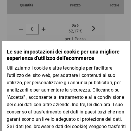
Quantità
Prezzo
Totale
Da 6
Da 12
62,17 €
58,42 €
per 1 Pezzo
Campione
DESCRIZIONE DEL PRODOTTO
Basta fissare la merce su un bancale con l’ausilio del film
estensibile per un trasporto sicuro e anti-umidità e uno
stoccaggio particolarmente protetto. Perfetto per avvolgere ad
esempio contenitori grigliati, telai e macchine o per fasciare tubi
e profili metallici.