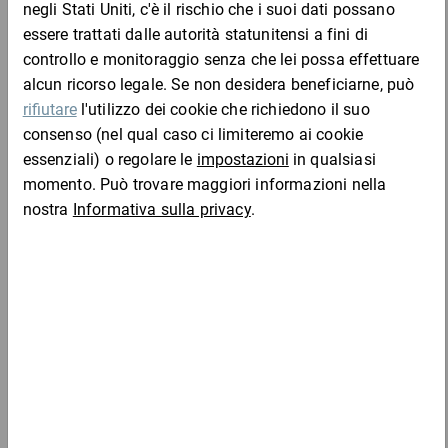
Vantaggi:
Chi ha acquistato questo articolo ha acquistato
con inibitore di corrosione VCI integrato
anche
enorme capacità di estensione e ritrazione
lato interno adesivo, lato esterno liscio
Materiale:
pellicola LDPE con inibitore di corrosione VCI, spessore della
pellicola 23 µ
Rotoli sottili di pellicola estensibile