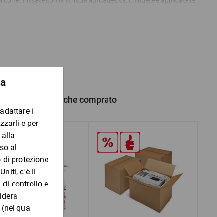
li corte. Fissate con la striscia autoadesiva, chiudete e applicate la
mpimento e la protezione della merce sono quindi superflui.
ezza variabile in base alle esigenze.
iempimento
le
i
 prodotto hanno anche comprato
materiale di riempimento
ievo del contenuto
rocesso di imballaggio.