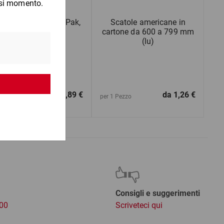
glia di carta SizzlePak,
Scatole americane in
1,25 kg
cartone da 600 a 799 mm
(lu)
da
14,89 €
da
1,26 €
1 Cartone
per 1 Pezzo
Consigli e suggerimenti
:00
Scriveteci qui