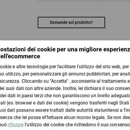
merce nell’imballo a croce e avvolgete le falde latera
chiusura autoadesiva. Ulteriore materiale per il rie
L’imballaggio per libri può essere riempito con un’alt
Domande sul prodotto?
I vostri vantaggi:
manipolazione semplice e rapida
non servono più nastro adesivo o materiale di r
flessibile grazie all’altezza di riempimento variabi
protezione di spigoli e bordi integrata su tutti i lat
he
I clienti che hanno visto questo
con pratiche falde laterali regolabili, non serve 
la doppia chiusura autoadesiva impedisce il prel
apertura semplice grazie al sistema a strappo
Materiale:
cartone a onda singola
ratioform flow – L’acceleratore di efficienza del p