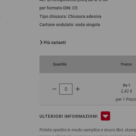
per formato DIN
:
C5
Tipo chiusura
:
Chiusura adesiva
Cartone ondulato
:
onda singola
Più varianti
Quantità
Prezzo
Da 1
2,42 €
per 1 Pezz
ULTERIORI INFORMAZIONI
Potete spedire in modo semplice e sicuro libri, stamp