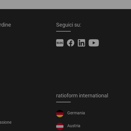
ordine
Seguici su:
ratioform international
Germania
essione
Austria