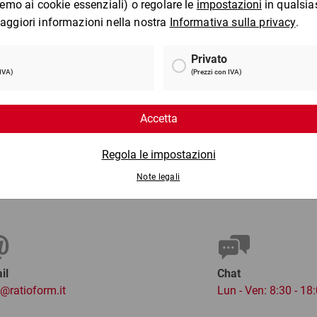
Scatole per libri con falde
Pa
ECONOMY
da
0,83 €
per 1 Pezzo
per 
il
Chat
o@ratioform.it
Lun - Ven: 8:30 - 18