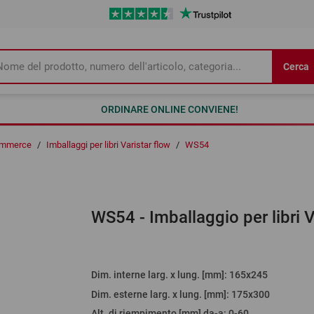
Cerca
ORDINARE ONLINE CONVIENE!
ommerce
/
Imballaggi per libri Varistar flow
/
WS54
WS54
- Imballaggio per libri
Dim. interne larg. x lung. [mm]
: 165x245
Dim. esterne larg. x lung. [mm]
: 175x300
Alt. di riempimento [mm] da-a
:
0-60