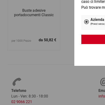
Buste adesive
portadocumenti Classic
da
50,82 €
per 1000 Pezzo
Telefono
Ema
Lun - Ven: 8:30 - 18:00
inf
02 9066 221