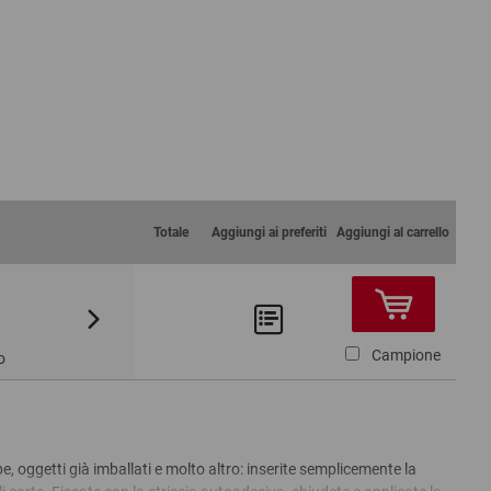
Totale
Aggiungi ai preferiti
Aggiungi al carrello
Da 50
Da 100
2,25 €
2,00 €
Campione
o
e, oggetti già imballati e molto altro: inserite semplicemente la