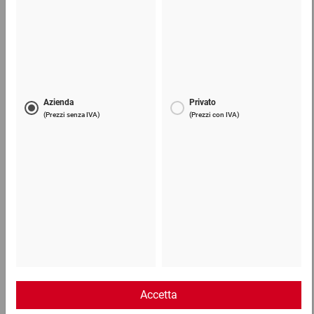
Telefono
Lun - Ven: 8:30 - 18:00
02 9066 221
Email
info@ratioform.it
Chat
Lun - Ven: 8:30 - 18:00