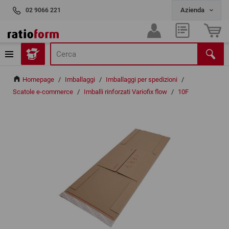
02 9066 221
Homepage
/
Imballaggi
/
Imballaggi per spedizioni
/
Scatole e-commerce
/
Imballi rinforzati Variofix flow
/
10F