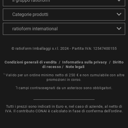
Il gruppo ratioform
Categorie prodotti
ratioform international
© ratioform Imballaggi s.r.l. 2024 - Partita IVA: 12547400155
Condizioni generali di vendita
/
Informativa sulla privacy
/
Diritto
di recesso
/
Note legali
1
Valido per un ordine minimo netto di 250 € e non cumulabile con altre
promozioni in corso.
*
I campi contrassegnati da un asterisco sono obbligatori.
Tutti i prezzi sono indicati in Euro e, nel caso di aziende, al netto di
IVA. Il contributo CONAI è calcolato in fase di conferma dell’ordine.