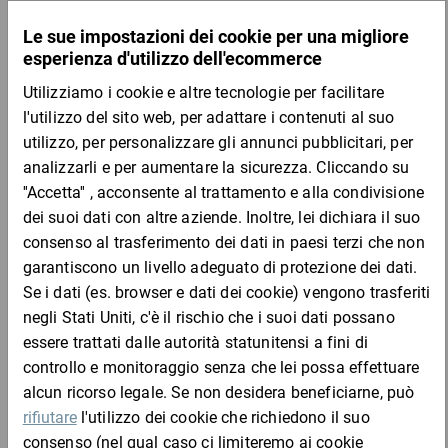
Quantità
Prezzo
Totale
Da 1
Da 50
2,98 €
2,79 €
per 1 Pezzo
Campione
DESCRIZIONE DEL PRODOTTO
Difficilmente la spedizione può essere più veloce: con questo
imballo monopezzo universale spedire libri, stampe, campioni,
prodotti già imballati e molto altro è un gioco da ragazzi. Inserite
semplicemente la merce nell’imballo, fissatela con le falde laterali
ad altezza variabile e chiudetelo con le strisce autoadesive!