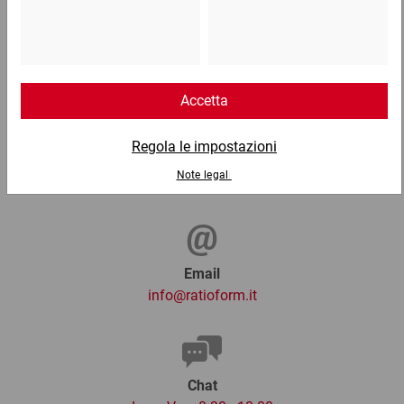
Telefono
Lun - Ven: 8:30 - 18:00
02 9066 221
Email
info@ratioform.it
Chat