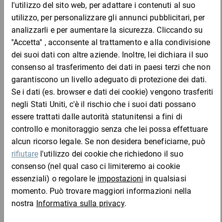
Codice
Aggiungi al
Quantità
Prezzo
Totale
prodotto
carrello
Da 6
889-
2,98 €
5,22 €
B50
0,87 €
Campione
per 1 Pezzo
Da 6
Da 36
B50t
13,44 €
2,24 €
1,22 €
Campione
per 1 Pezzo
Aggiungi al carrello