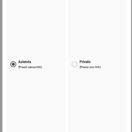
29,26 €
per 1 Cartone
Patatine di polistirolo
15,50 €
per 1 Pezzo