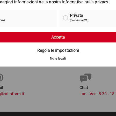
Taglierino per cartone 2 in
P
1
4 €
da
8,77 €
per 1 Confezione
per 
il
Chat
o@ratioform.it
Lun - Ven: 8:30 - 18