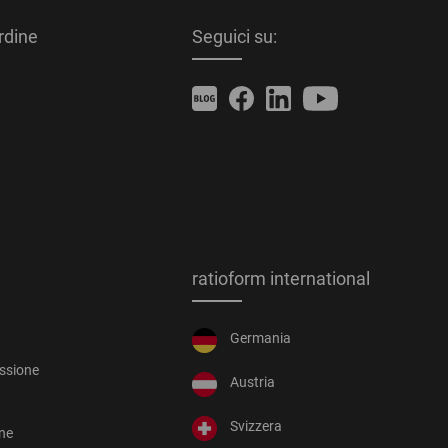
ordine
Seguici su:
ratioform international
Germania
essione
Austria
Svizzera
one