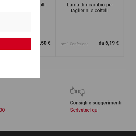
esalettere e pesacolli
Lama di ricambio per
taglierini e coltelli
da
160,50 €
da
6,19 €
1 Pezzo
per 1 Confezione
Consigli e suggerimenti
:00
Scriveteci qui