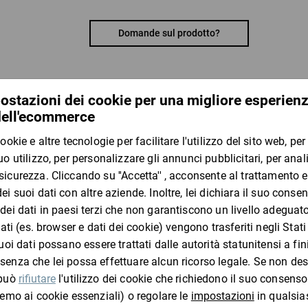
non graffia, antipolvere e privo di pelucchi
molto assorbente e resistente agli strappi, anc
resistente ai solventi
Domande sul prodotto?
Materiale:
polipropilene e cellulosa
I clienti che hanno visto questo