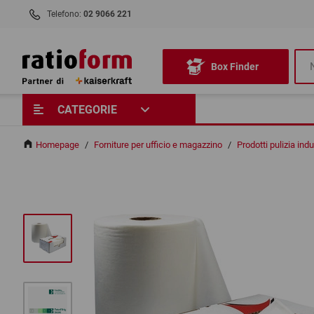
Telefono:
02 9066 221
Box Finder
CATEGORIE
Homepage
/
Forniture per ufficio e magazzino
/
Prodotti pulizia ind