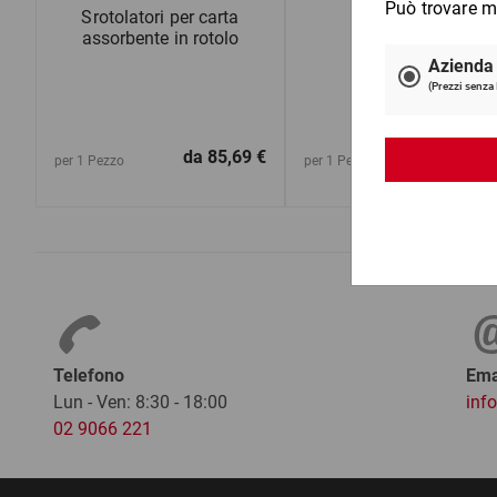
Srotolatori per carta
Sapone
assorbente in rotolo
da
85,69 €
da
18,8
per 1 Pezzo
per 1 Pezzo
Telefono
Ema
Lun - Ven: 8:30 - 18:00
inf
02 9066 221