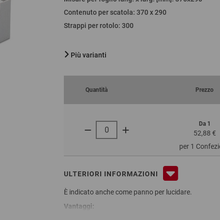
Contenuto per scatola
:
370 x 290
Strappi per rotolo
:
300
Più varianti
Quantità
Prezzo
Da 1
52,88 €
per 1 Confez
ULTERIORI INFORMAZIONI
È indicato anche come panno per lucidare.
Vantaggi: