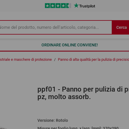
Cerca
ORDINARE ONLINE CONVIENE!
ustriale e maschere di protezione
/
Panno di alta qualità per la pulizia di precisi
ppf01
- Panno per pulizia di 
pz, molto assorb.
Versione
:
Rotolo
Misure per foglio lung. x larg. [mm]
: 370x290