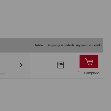
Totale
Aggiungi ai preferiti
Aggiungi al carrello
Da 5
47,61 €
Campione
ione