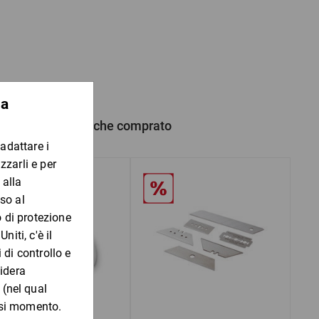
he da bagnato
 prodotto hanno anche comprato