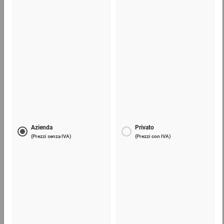
6,48 €
per 1 Pezzo
Paglia di carta SizzlePak, 1,25 kg