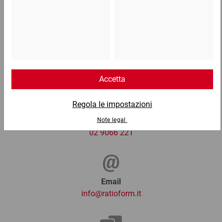
14,89 €
per 1 Cartone
Telefono
Lun - Ven: 8:30 - 18:00
02 9066 221
Email
info@ratioform.it