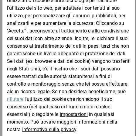
Codice
Aggiungi al
Quantità
Prezzo
Totale
prodotto
carrello
Da 1
Da 3
Da 5
lpa60
95,77 €
95,77 €
90,57 €
78,77
Campione
per 1 Pezzo
Da 1
Da 3
Da 5
lpa120
197,73 €
197,73 €
186,81 €
162,18
Campione
per 1 Rotolo
Aggiungi al carrello